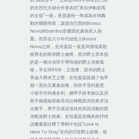
的"調情聖手"。尤其是1963年與來自巴西
的吉芭托夫婦合作發表的"來自伊帕尼瑪
的女孩"一曲，更是讓他一舉成為全球轟
動的耀眼明星；讓源自巴西的Bossa
Nova與Samba音樂因此廣為世人熱
愛。然而在六Ｏ年代始投入Bossa
Nova之前，史坦蓋茲一直是與傑瑞莫勒
根齊名的西岸爵士健將。西岸爵士原本指
的是一種冷淡而不帶情感的爵士演奏風
格，早在1955年，正當東、西岸的爵士
爭論方興未艾之際，史坦蓋茲延續了他早
期一貫的五重奏架構，與鼓手雪利曼恩、
小號手坎特康多利、鋼琴手路李維以及貝
斯手賴羅維那格等四位轉戰西岸的東岸頂
尖樂手，齊手完成這張純然和諧流暢的西
岸酷派爵士經典。史坦蓋茲其獨具的抒情
語彙重新詮釋了專輯中包括"Love Is
Here To Stay"在內的13首爵士經典，堪