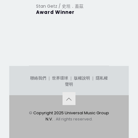
Stan Getz / 史坦．蓋茲
Stan Ge
Award Winner
West Co
聯絡我們
｜
世界環球
｜
版權說明
｜
隱私權
聲明
©
Copyright 2025 Universal Music Group
N.V.
. All rights reserved.