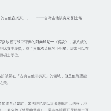
吉他音樂家。」 ----台灣吉他演奏家 劉士堉
家播放塞哥維亞彈奏的阿爾班尼士《傳說》，讓八歲的
他比賽中獲獎，成了貝爾格萊德的小明星。經常可以在
得碩士學位。
洛許被歸在「古典吉他演奏家」的領域，但是他盼望能
之美。
者知道自己是誰，米洛許也要以這張專輯向己的根：地
》；著名的《禁忌的遊戲》，還有多明尼可尼根據土耳