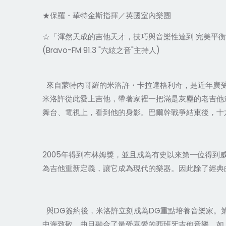
★保羅・華特金斯指揮／英國室內樂團
☆「渾然天成的吉他天才，技巧與音樂性達到 完美平衡
(Bravo-FM 91.3 "六絃之音"主持人)
來自蒙特內哥羅的米洛許・卡拉達格利奇，是近年廣受
米洛許從此愛上吉他，帶著家裡一把滿是灰塵的老吉他
舞台、電視上，看到他的身影。巴爾幹戰爭結束後，十
2005年得到布林姆獎，並且成為有史以來第一位得
為吉他重新定義，讓它成為現代的樂器。因此除了經典
與DG簽約後，米洛許立刻成為DG重點培養音樂家。
中海致敬。曲目融合了最受喜愛的西班牙吉他音樂，如