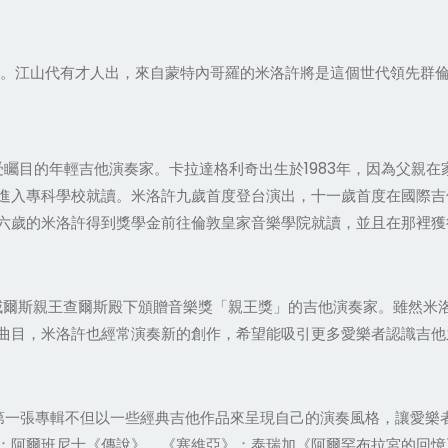
。江山代有才人出，來自蒙特內哥羅的米洛許將是這個世代領先群倫的
矚目的年輕吉他演奏家。卡拉達格利奇出生於1983年，因為父親在
進入專科學校就讀。米洛許九歲首度登台演出，十一歲首度在國際吉
六歲的米洛許得到獎學金前往倫敦皇家音樂學院就讀，並且在那裡獲
到威爾斯親王查爾斯殿下頒贈音樂獎「親王獎」的吉他演奏家。雖然米
曲目，米洛許也經常演奏新的創作，希望能吸引更多愛樂者認識吉他
第一張專輯不但以一些經典吉他作品來呈現自己的演奏風格，讓愛樂
：阿爾班尼士《傳說》、《塞維亞》；泰瑞加《阿爾罕布拉宮的回憶