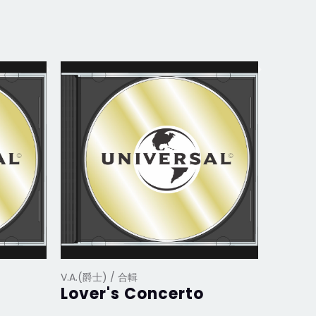
V.A.(爵士) / 合輯
V.A.(爵士
Lover's Concerto
Verv
版)