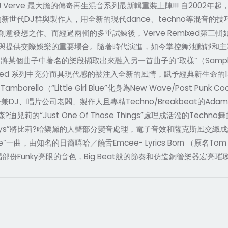
!! Verve 最大膽的傳奇再生混音系列最新輯重裝上陣!!! 自200
份量的新世代DJ群與製作人，用全新的現代dance、techno等混
發想之作。而經過兩輯的多重試鍊後，Verve Remixed第三
與提供交際娛樂的重要場合。隨著時代演進，如今掌控舞池動靜和主導
將某個曲子中著名的樂段擷取出來融入另一首曲子的“取樣”（Samp
ixed 系列中充分而具現代感的被注入全新的風情，賦予經典新生命的1
orello（“Little Girl Blue”化身為New Wave/Post 
兼DJ、唱片公司老闆、製作人且專精Techno/Breakbeat的Adam
l將布洛森?迪兒莉的“Just One Of Those Things”處理成活潑
sterdays”將比莉?哈樂黛的人聲部分變音處理，電子音效和薩克斯風
一曲，由知名的日裔嘻哈／饒舌Emcee- Lyrics Born （原名Tom 
份Funky亮眼的音色，Big Beat般的節奏和仿造銅管樂器宏