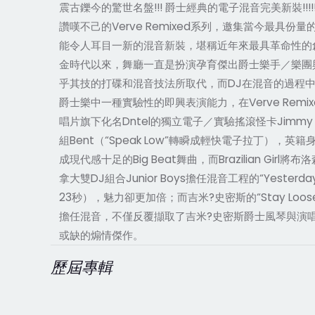
震古鑠今的驚世名盤!!! 爵士經典的電子混音完美新裝!!!
讚嘆不己的Verve Remixed系列，邀集當今最具
能令人耳目一新的混音新裝，堪稱近年來最具革命性的創意
金時代以來，舞廳一直是扮演孕育傑出爵士樂手／樂團
乎其技的打碟和混音技法所取代，而DJ在混音的過程中
爵士樂中一種實驗性的即興表演能力，在Verve Rem
唱片旗下化名Dntel的獨立電子／實驗搖滾怪卡Jimmy Tamb
組Bent（“Speak Low”轉瞬成輕快電子拉丁），英籍身
成現代感十足的Big Beat舞曲，而Brazilian Gir
拿大雙DJ組合Junior Boys擔任混音工程的“Ye
23秒），魅力卻更加倍；而吉米?史密斯的“Stay Loose”
擔任混音，不僅反覆擷取了吉米?史密斯爵士風琴與演唱部
或缺的煽情傑作。
歷屆專輯