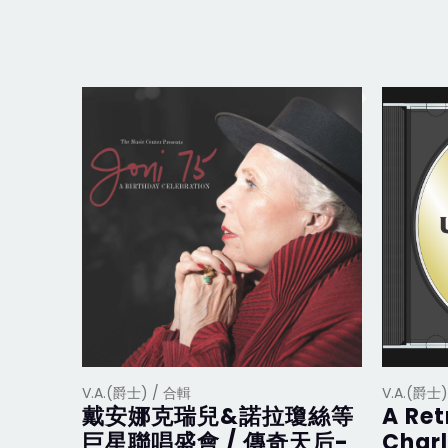
V.A.(爵士) / 合輯
V.A.(爵士
戴安娜克瑞兒&諾拉瓊絲等
A Ret
巨星聯唱盛會 / 傳奇天后-
Charl