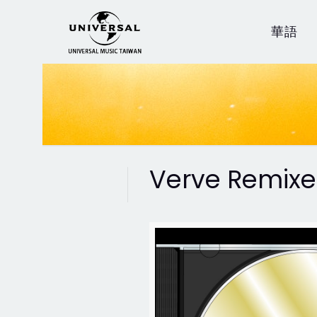
華語
Verve Remix