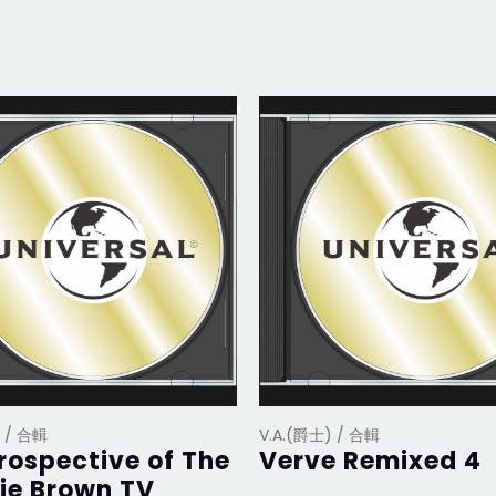
) / 合輯
V.A.(爵士) / 合輯
rospective of The
Verve Remixed 4
ie Brown TV