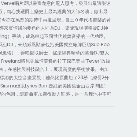
2年起，Verve唱片即以最富創意的驚人思考，發展出最讓樂迷
音的技巧，精心挑選爵士樂史上最為經典的大師名演，做出最
輯如今亦在萬眾的期待中再度呈現… 自三０年代搖擺樂的黃
來賓情緒的要角的人即為DJ，樂隊現場演奏被DJ神
ling）手法，成為串起不同世代跳舞音樂的一代功臣。
3組DJ，來頭威風顯赫包括美國獨立廠牌巨頭Sub Pop
Punk Cool風格），善唱擷取爵士、搖滾經典精華的英倫DJ雙人
 Freeland將原先風情萬種的拉丁森巴樂曲“Fever”改編
的Techno舞曲，在感性與科技融合上，展現高度的平衡效果。由加
交織成縹緲的太空音畫景觀，雖然比原曲短了23秒（總長2分
Siruma但以Lyrics Born走紅於美國舊金山西岸灣區）
亮璀璨的色調，讓新曲更加顯得勁力旺盛，是一首舞池中不可