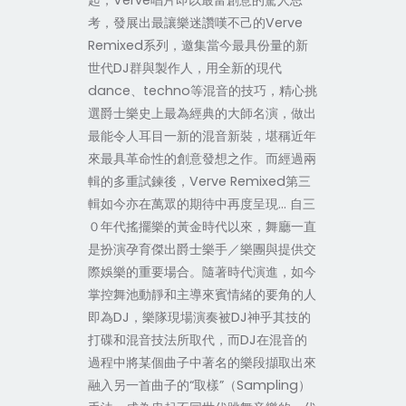
起，Verve唱片即以最富創意的驚人思
考，發展出最讓樂迷讚嘆不己的Verve
Remixed系列，邀集當今最具份量的新
世代DJ群與製作人，用全新的現代
dance、techno等混音的技巧，精心挑
選爵士樂史上最為經典的大師名演，做出
最能令人耳目一新的混音新裝，堪稱近年
來最具革命性的創意發想之作。而經過兩
輯的多重試鍊後，Verve Remixed第三
輯如今亦在萬眾的期待中再度呈現… 自三
０年代搖擺樂的黃金時代以來，舞廳一直
是扮演孕育傑出爵士樂手／樂團與提供交
際娛樂的重要場合。隨著時代演進，如今
掌控舞池動靜和主導來賓情緒的要角的人
即為DJ，樂隊現場演奏被DJ神乎其技的
打碟和混音技法所取代，而DJ在混音的
過程中將某個曲子中著名的樂段擷取出來
融入另一首曲子的“取樣”（Sampling）