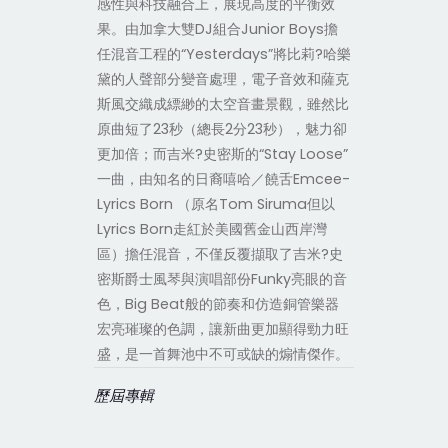
感性與科技融合上，展現高度的平衡效
果。由加拿大雙DJ組合Junior Boys擔
任混音工程的“Yesterdays”將比莉?哈樂
黛的人聲部分變音處理，電子音效和薩克
斯風交織成縹緲的太空音畫景觀，雖然比
原曲短了23秒（總長2分23秒），魅力卻
更加倍；而吉米?史密斯的“Stay Loose”
一曲，由知名的日裔嘻哈／饒舌Emcee-
Lyrics Born （原名Tom Siruma但以
Lyrics Born走紅於美國舊金山西岸灣
區）擔任混音，不僅反覆擷取了吉米?史
密斯爵士風琴與演唱部份Funky亮眼的音
色，Big Beat般的節奏和仿造銅管樂器
宏亮璀璨的色調，讓新曲更加顯得勁力旺
盛，是一首舞池中不可或缺的煽情傑作。
歷屆專輯