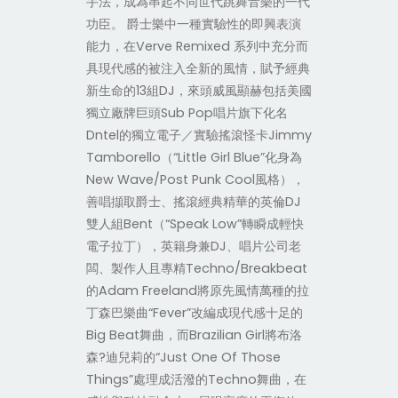
手法，成為串起不同世代跳舞音樂的一代
功臣。 爵士樂中一種實驗性的即興表演
能力，在Verve Remixed 系列中充分而
具現代感的被注入全新的風情，賦予經典
新生命的13組DJ，來頭威風顯赫包括美國
獨立廠牌巨頭Sub Pop唱片旗下化名
Dntel的獨立電子／實驗搖滾怪卡Jimmy
Tamborello（“Little Girl Blue”化身為
New Wave/Post Punk Cool風格），
善唱擷取爵士、搖滾經典精華的英倫DJ
雙人組Bent（“Speak Low”轉瞬成輕快
電子拉丁），英籍身兼DJ、唱片公司老
闆、製作人且專精Techno/Breakbeat
的Adam Freeland將原先風情萬種的拉
丁森巴樂曲“Fever”改編成現代感十足的
Big Beat舞曲，而Brazilian Girl將布洛
森?迪兒莉的“Just One Of Those
Things”處理成活潑的Techno舞曲，在