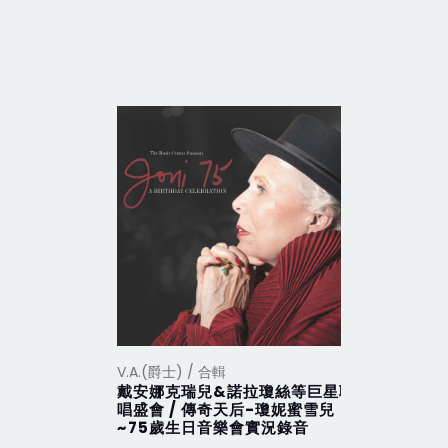
V.A.(爵士) / 合輯
V.A.(爵士)
戴安娜克瑞兒&諾拉瓊絲等巨星聯
A Retro
唱盛會 / 傳奇天后-瓊妮蜜雪兒
Charlie
~75歲生日音樂會實況錄音