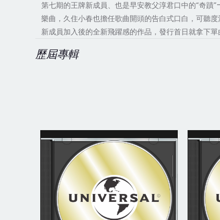
第七期的王牌新成員、也是早安教父淳君口中的“奇蹟”
樂曲，久住小春也擔任歌曲開頭的告白式口白，可聽度
新成員加入後的全新飛躍感的作品，發行首日就拿下單曲
歷屆專輯