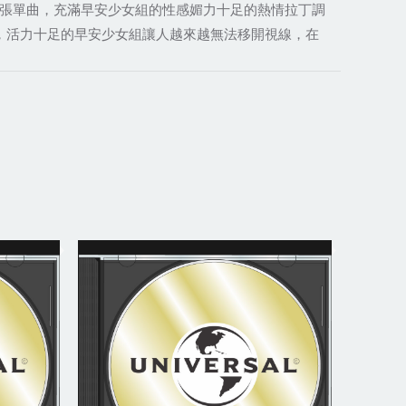
7張單曲，充滿早安少女組的性感媚力十足的熱情拉丁調
，活力十足的早安少女組讓人越來越無法移開視線，在