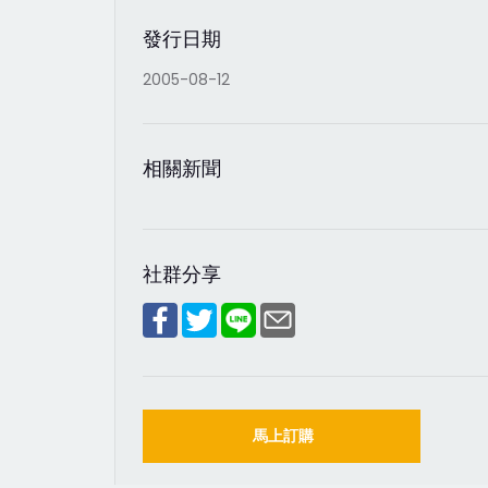
發行日期
2005-08-12
相關新聞
社群分享
馬上訂購