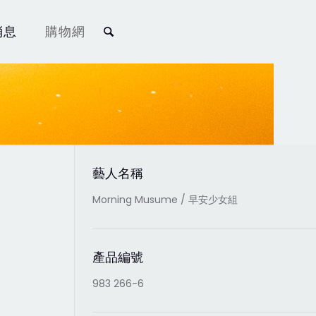
消息
購物網
藝人名稱
Morning Musume / 早安少女組
產品編號
983 266-6