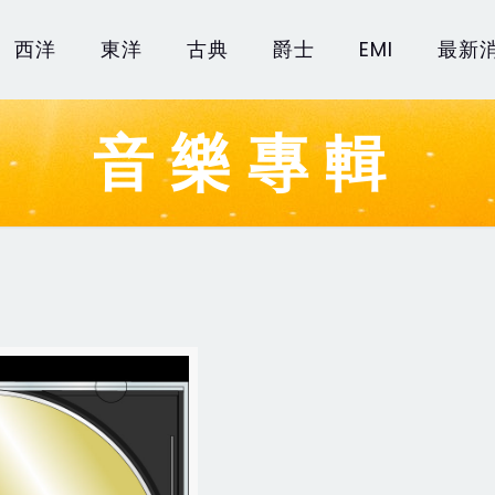
西洋
東洋
古典
爵士
EMI
最新
音樂專輯