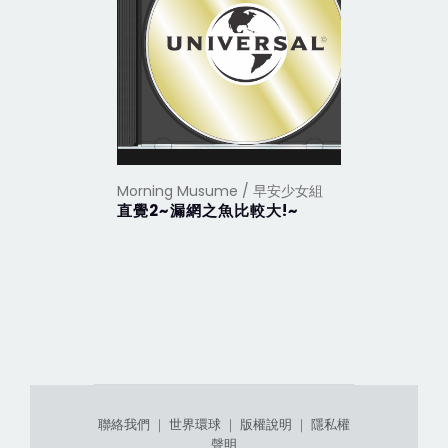
Morning Musume / 早安少女組
Morning
直覺2~漏網之魚比較大!~
難耐的嫵
聯絡我們
｜
世界環球
｜
版權說明
｜
隱私權
聲明