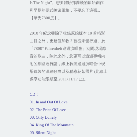
Is The Night”
。想要體驗邦喬飛的原始創作
和早期的硬式搖滾風格，不要忘了這張
...
【華氏
7800
度】。
2010
年紀念盤除了收錄原始版本
10
首精彩
曲目之外，更超值加收
3
首從未發行過、於
「
7800° Fahrenheit
巡迴演唱會」期間現場錄
音的歌曲，除此之外，您更可以透過專輯內
附的網路通行證，線上聆聽巡迴演唱會中現
場錄製的漏網歌曲以及精彩花絮照片
(
此線上
獨享功能限期至
2011/11/17
止
)
。
CD
：
01. In and Out Of Love
02. The Price Of Love
03. Only Lonely
04. King Of The Mountain
05. Silent Night