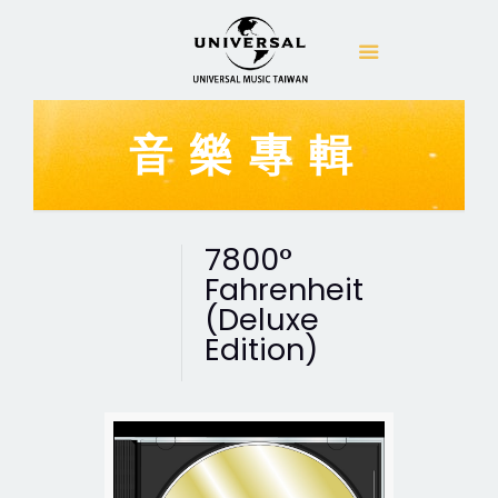
音樂專輯
7800°
Fahrenheit
(Deluxe
Edition)