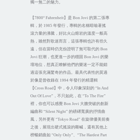
獨一無二的魅力。
【
7800° Fahrenheit
】是
Bon Jovi
的第二張專
輯，於
1985
年發行，專輯的名稱暗喻著搖
滾力量的沸騰，好比火山熔岩的溫度一般高
熱，雖然對歌迷而言，這張專輯也許有些久
遠，但在當時仍充份證明了無可取代的
Bon
Jovi
狂潮，也更進一步的穩固
Bon Jovi
的樂
壇地位，想真正瞭解他們的樂迷一定不能錯
過這張充滿驚奇的作品。最具代表性的莫過
於像是曾收錄在
1994
年發行的精選輯
【
Cross Road
】中，令人印象深刻的
“In And
Out Of Love”
，不只如此，在
“To The Fire”
裡，你也可以感覺
Bon Jovi
大膽突破的創新
編曲和
“Silent Night”
的磅礡寬廣的抒情曲
風，另外更有
“Tokyo Road”
在旋律優美前奏
之後，展現出硬式搖滾的嘶喊，還有其他上
榜暢銷曲如
“Only Only”
、
“The Hardest Part