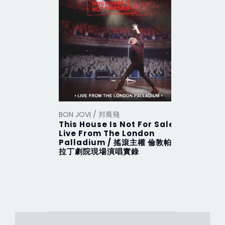
BON JOVI / 邦喬飛
BON JOVI
This House Is Not For Sale
This Hou
Live From The London
搖滾主權 
Palladium / 搖滾主權 倫敦帕
拉丁劇院現場演唱實錄