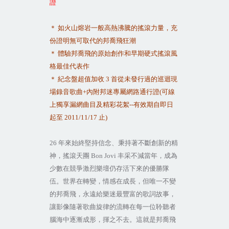
證
＊
如火山熔岩一般高熱沸騰的搖滾力量，充
份證明無可取代的邦喬飛狂潮
＊
體驗邦喬飛的原始創作和早期硬式搖滾風
格最佳代表作
＊
紀念盤超值加收
3
首從未發行過的巡迴現
場錄音歌曲
+
內附邦迷專屬網路通行證
(
可線
上獨享漏網曲目及精彩花絮
--
有效期自即日
起至
2011/11/17
止
)
26
年來始終堅持信念、秉持著不斷創新的精
神，搖滾天團
Bon Jovi
丰采不減當年，成為
少數在競爭激烈樂壇仍存活下來的優勝隊
伍。世界在轉變，情感在成長，但唯一不變
的邦喬飛，永遠給樂迷最豐富的歌詞故事，
讓影像隨著歌曲旋律的流轉在每一位聆聽者
腦海中逐漸成形，揮之不去。這就是邦喬飛