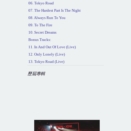
06. Tokyo Road
07. The Hardest Part Is The Night
08. Always Run To You
09. To The Fire
10. Secret Dreams
Bonus Tracks:
11. In And Out Of Love (Live)
12. Only Lonely (Live)
13.
Tokyo
Road (Live)
歷屆專輯