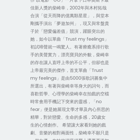
作 以電影「GO」一片拿下日本奧斯卡最
佳新人獎的柴崎幸，2002年與木村拓哉
合演「從天而降的億萬顆星星」，與堂本
剛攜手演出「夢遊加州」，現又與常盤貴
子於「戀愛偏差值」競演，躍眼突出的
她，如今以單曲「Trust my feelings」
初試啼聲就一鳴驚人。有著療癒系排行歌
手的美聲實力，漂亮寶貝的外貌，柴崎幸
的存在讓人直呼上帝的不公平，但卻也是
上帝最完美的傑作，首支單曲「Trust
my feelings」是由5000張歌詞募集中
所選出，有著與柴崎幸等身大的詞句，而
喜歡哲學、心理學的柴崎幸在拍戲的空檔
時常會用手機記下突來的靈感，「no
fear」便是她展現文學才華及內心所思的
精華，對於戀愛、生命的多感，20歲女
生的心情創作。 希望讓大家看到她的戲
劇、音樂的相對兩面性，柴崎幸不願只是