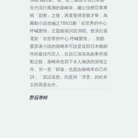
演唱 橫跨影、視、歌三棲並引領日本新
生代流行風潮的柴崎幸，繼公信榜亞軍專
輯「甜蜜」之後，再度發揮音樂才華，為
轟動小說改編之TBS日劇「在世界的中心
呼喊愛情」主題曲填詞並演唱。曾演出過
電影「在世界的中心 呼喊愛情」，並酷
愛原著小說的柴崎幸可說是這部日本暢銷
作的最佳代言人，在自己深深為故事所感
動之餘，柴崎幸也寫下令人掬淚的深情之
作。另一首「歸途」也是由柴崎幸自己作
詞，「原諒哀愁」則是與「浮雲」的松井
五郎再度合作。
歷屆專輯