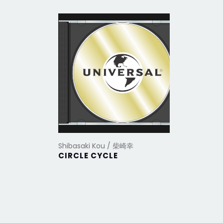
Shibasaki Kou / 柴崎幸
Shibasak
CIRCLE CYCLE
Love&B
全精選+