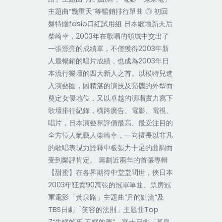
主題曲“幾重天”等暢銷排行單曲 ◎ 初回
盤特贈fasio口紅試用組 日本歌壇新天后
柴崎幸，2003年在歌唱的領域中交出了
一張漂亮的成績單，不僅獲得2003年新
人最暢銷的唱片成績，也成為2003年日
本流行樂壇的四大新人之首。以模特兒進
入演藝圈，因精湛的演技及亮麗的外型而
奠定女優地位，又以卓越的演唱實力寫下
歌壇排行紀錄，橫跨廣告、電影、電視、
唱片，日本演藝界評價最高、最受注目的
全方位人氣藝人柴崎幸，一向擅長以非凡
的歌唱表現力詮釋中板張力十足的曲調而
受到樂評肯定。 籌劃近兩年的首張專輯
【甜蜜】在各界期待中堂堂問世，挾日本
2003年狂賣90萬張的冠軍單曲、票房冠
軍電影「黃泉路」主題曲“月的點滴”及
TBS日劇「笑容的法則」主題曲Top