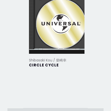
Shibasaki Kou / 柴崎幸
Shibasak
CIRCLE CYCLE
Love&B
全精選+