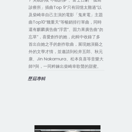
7“失眠的夜 不眠的夢”、富士日劇「孤島
診療所」插曲Top 9“只有回憶太難過”以
及柴崎幸自己主演的電影「鬼來電」主題
曲Top10“幾重天”等暢銷排行單曲，同時
還有麒麟廣告曲“浮雲”、固力果廣告曲“勿
忘草”，喜愛創作的她，此輯中收錄了多
首出自她之手的創作歌曲，展現她演藝之
外的文學才情，並邀請到松井五郎、秋元
康、Jin Nakamura、松本良喜等音樂大
師?與，一同粹鍊出柴崎幸歌聲的甜蜜。
歷屆專輯