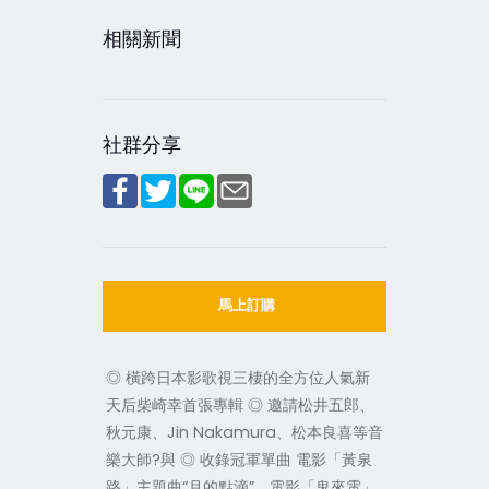
相關新聞
社群分享
馬上訂購
◎ 橫跨日本影歌視三棲的全方位人氣新
天后柴崎幸首張專輯 ◎ 邀請松井五郎、
秋元康、Jin Nakamura、松本良喜等音
樂大師?與 ◎ 收錄冠軍單曲 電影「黃泉
路」主題曲“月的點滴”、電影「鬼來電」