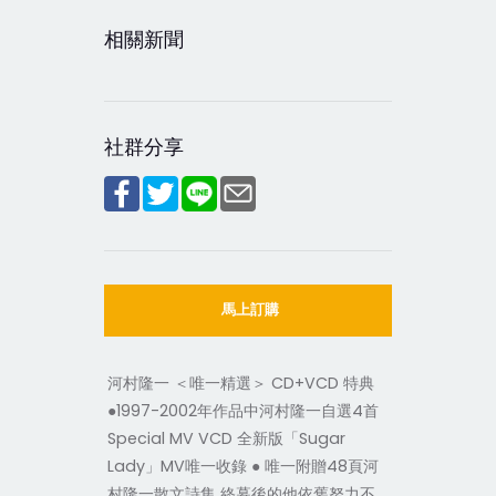
相關新聞
社群分享
馬上訂購
河村隆一 ＜唯一精選＞ CD+VCD 特典
●1997-2002年作品中河村隆一自選4首
Special MV VCD 全新版「Sugar
Lady」MV唯一收錄 ● 唯一附贈48頁河
村隆一散文詩集
終幕後的他依舊努力不