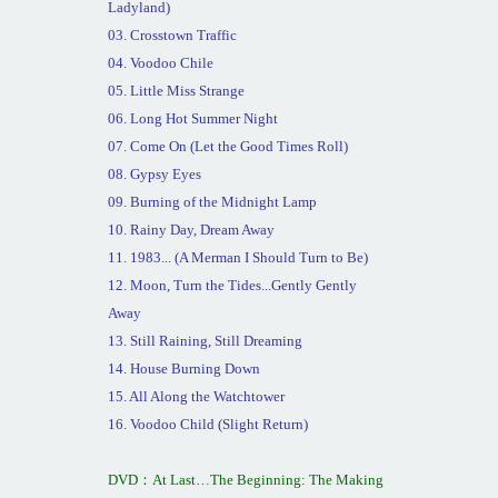
Ladyland)
03. Crosstown Traffic
04. Voodoo
Chile
05. Little Miss Strange
06. Long Hot Summer Night
07. Come On (Let the Good Times Roll)
08. Gypsy Eyes
09. Burning of the Midnight Lamp
10. Rainy Day, Dream Away
11. 1983... (A Merman I Should Turn to Be)
12. Moon, Turn the Tides...Gently Gently
Away
13. Still Raining, Still Dreaming
14. House Burning Down
15. All Along the Watchtower
16. Voodoo Child (Slight Return)
DVD
：
At Last…The Beginning: The Making