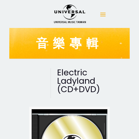
音樂專輯
Electric
Ladyland
(CD+DVD)