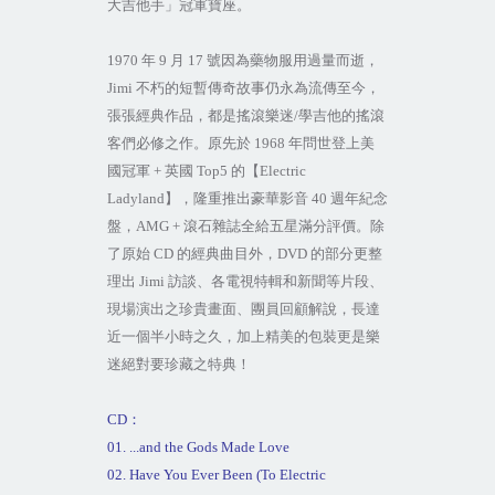
大吉他手」冠軍寶座。
1970
年
9
月
17
號因為藥物服用過量而逝，
Jimi
不朽的短暫傳奇故事仍永為流傳至今，
張張經典作品，都是搖滾樂迷
/
學吉他的搖滾
客們必修之作。原先於
1968
年問世登上美
國冠軍
+
英國
Top5
的【
Electric
Ladyland
】，隆重推出豪華影音
40
週年紀念
盤，
AMG +
滾石雜誌全給五星滿分評價。除
了原始
CD
的經典曲目外，
DVD
的部分更整
理出
Jimi
訪談、各電視特輯和新聞等片段、
現場演出之珍貴畫面、團員回顧解說，長達
近一個半小時之久，加上精美的包裝更是樂
迷絕對要珍藏之特典！
CD
：
01. ...and the Gods Made Love
02. Have You Ever Been (To Electric