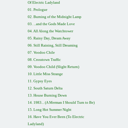
Of Electric Ladyland
01. Prologue
02. Burning of the Midnight Lamp
03. ...and the Gods Made Love
04. All Along the Watchtower
05. Rainy Day, Dream Away
06. Still Raining, Still Dreaming
07. Voodoo
Chile
08. Crosstown Traffic
09. Voodoo Child (Slight Return)
10. Little Miss Strange
11. Gypsy Eyes
12. South Saturn Delta
13. House Burning Down
14. 1983... (A Merman I Should Turn to Be)
15. Long Hot Summer Night
16. Have You Ever Been (To Electric
Ladyland)