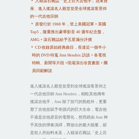
＊ 入籍滾石雜誌「史上百大吉他手」冠軍寶
座、進入搖滾名人殿堂並受全球搖滾客景仰
的一代吉他宗師
＊ 原發行於
1968
年，登上美國冠軍
+
英國
Top5
，隆重推出豪華影音
40
週年紀念盤，
AMG +
滾石雜誌給予五星滿分評價
＊
CD
收錄原始經典曲目，長達近一個半小
時的
DVD
特蒐
Jimi Hendrix
訪談
+
各電視
特輯、新聞等片段
+
現場演出珍貴畫面
+
團
員回顧解說
進入搖滾名人殿堂並受到全球搖滾客景仰之
一代吉他宗師
Jimi Hendrix
，相較其他傳奇
搖滾吉他手，
Jimi
除了技巧的熟稔外，更重
塑了吉他並賦予奇蹟式的巨大生命，電吉他
不過是吉他原音的電聲化，然而經由
Jimi
神
乎其技的彈奏演繹，釋放出的龐大能量，卻
是前人所始料未及，入籍滾石雜誌「史上百