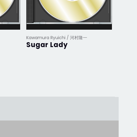
Kawamura Ryuichi / 河村隆一
Kawamur
Sugar Lady
深愛~o