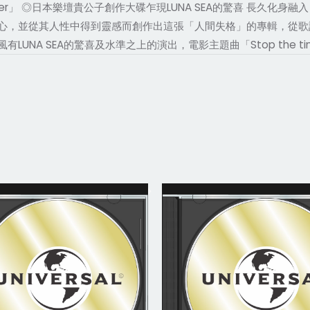
orever」 ◎日本樂壇貴公子創作大碟乍現LUNA SEA的驚喜 長久化身
心，並從其人性中得到靈感而創作出這張「人間失格」的專輯，從歌
A SEA的驚喜及水準之上的演出，電影主題曲「Stop the time