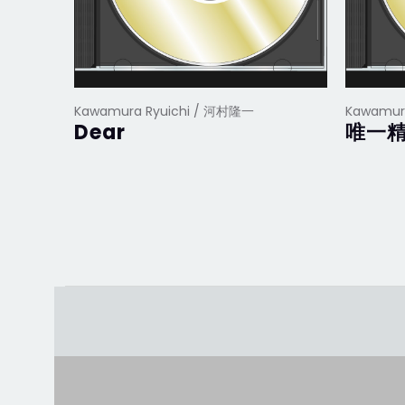
Kawamura Ryuichi / 河村隆一
Kawamur
Dear
唯一