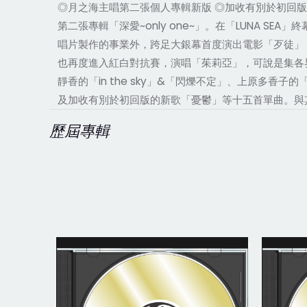
◎月之海主唱第二張個人專輯新版 ◎加收有別於初回版的
第二張專輯「深愛~only one~」。在「LUNA S
唱片製作的事業外，跨足大銀幕首度演出電影「歹徒」
也再度進入紅白對抗賽，演唱「茱莉亞」，可說是集各界
靜香的「in the sky」&「閃爍不定」、上原多香子
及加收有別於初回版的新歌「憂鬱」等十五首單曲。與
歷屆專輯