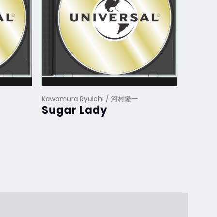
Kawamura Ryuichi / 河村隆一
Kawamur
Sugar Lady
深愛~o