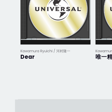
Kawamura Ryuichi / 河村隆一
Kawamur
Dear
唯一