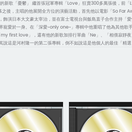
新歌「憂鬱」 繼首張冠軍專輯「Love」狂賣300多萬張後，前「L
EA」終幕之後，主唱的他展開全方位的演藝活動，首先他以電影「So Fa
，飾演日本大文豪太宰治，並在富士電視台與飯島直子合作主持「愛
寵愛於一身。在「深愛~only one~」專輯中他重唱了他為其他
的「my first love」，還有他的新歌加排行單曲「Ne」、「相
其說這是河村隆一的第二張專輯，倒不如說這是他個人的最佳「精選