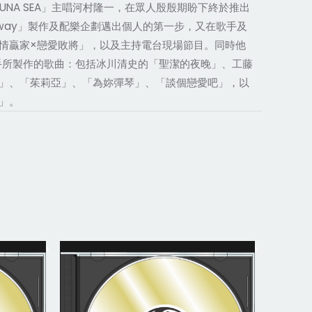
UNA SEA」主唱河村隆一，在眾人殷殷期盼下終於推出
r Away」製作及配樂企劃邁出個人的第一步，又在歌手及
情贏家×戀愛敗將」，以及主持電台現場節目。同時他
歌手所製作的歌曲：包括冰川清史的「聖潔的夜晚」、工藤
偎寂靜夜」、「茱莉亞」、「為妳彈琴」、「談個戀愛吧」，以
」。