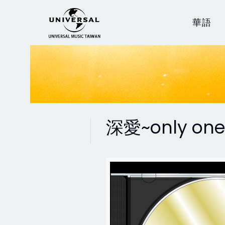
華語
深愛~only one