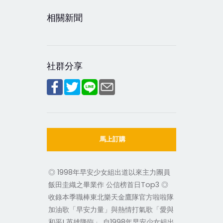
相關新聞
社群分享
馬上訂購
◎ 1998年早安少女組出道以來主力團員
飯田圭織之畢業作 公信榜首日Top3 ◎
收錄本季職棒東北樂天金鷹隊官方啦啦隊
加油歌「早安力量」與熱情打氣歌「愛與
和平! 英雄降臨」 自1998年早安少女組出