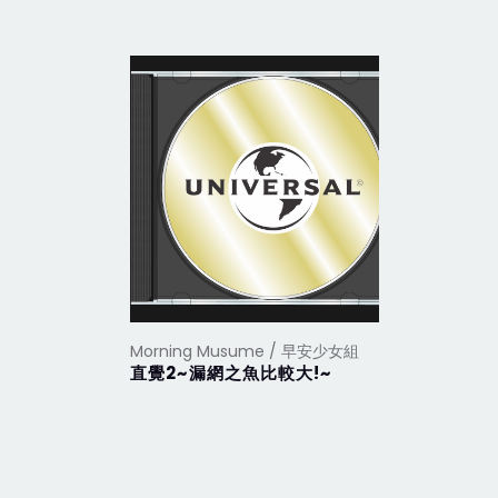
Morning Musume / 早安少女組
Morning
直覺2~漏網之魚比較大!~
難耐的嫵