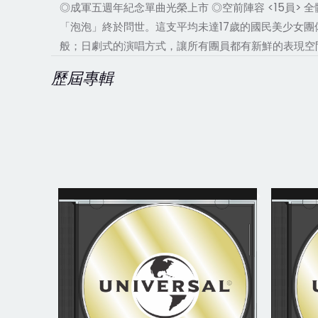
◎成軍五週年紀念單曲光榮上市 ◎空前陣容 <15員>
「泡泡」終於問世。這支平均未達17歲的國民美少女團
般；日劇式的演唱方式，讓所有團員都有新鮮的表現空
歷屆專輯