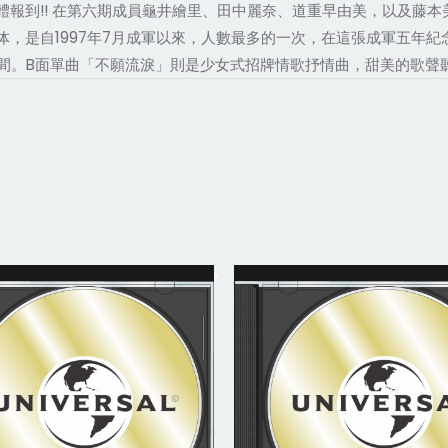
 全體報到!! 在第六期成員龜井繪里、田中麗奈、道重早由美，以及藤
体，是自1997年7月成軍以來，人數最多的一次，在這張成軍五年
間。B面單曲「不願流淚」則是少女式招牌情歌抒情曲，甜美的歌聲