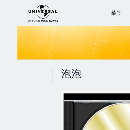
華語
泡泡