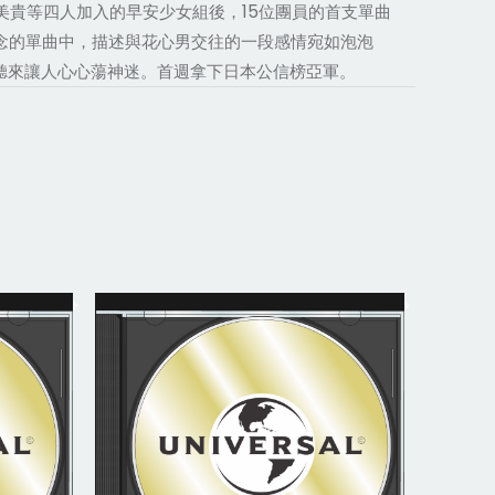
本美貴等四人加入的早安少女組後，15位團員的首支單曲
紀念的單曲中，描述與花心男交往的一段感情宛如泡泡
聽來讓人心心蕩神迷。首週拿下日本公信榜亞軍。