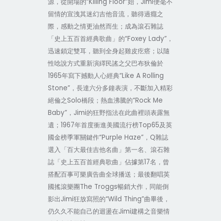
“Killing Floor”
Jimi
源，從開場的
始，
便毫不
留情的宣洩其迷幻吉他音流，聽得過癮之
際，感動之情更油然而生；成為滾石雜誌
“Foxey Lady”
「史上五百首經典歌曲」的
，
迅速鎖定雙耳，聽到全身起雞皮疙瘩；以隨
性唸說方式重新演繹民謠之父巴布狄倫於
1965
“Like A Rolling
年寫下撼動人心經典
Stone”
，長達六分多鐘表演，不斷加入精彩
Solo
“Rock Me
絕倫之
橋段；熱血沸騰的
Ba
b
y”
Jimi
，
的狂野指法在此曲裡頭表露無
1967
Top65
遺；
年首度衝進美國流行榜
及英
“Purple Haze”
Q
國金榜季軍關鍵作
，
雜誌
選入「百大最佳吉他名曲」第一名、滾石雜
17
誌「史上五百首經典歌曲」佔據第
名，曾
搭配百事可樂廣告曲全球播送；最後翻唱英
The Troggs
國搖滾樂團
暢銷大作，同能
倒
Jimi
“Wild Thing”
影出
狂放寫照的
曲畢後，
Jimi
仍久久不能自己的迴盪在
建構之音樂情