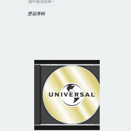
緒中無法回神！
歷屆專輯