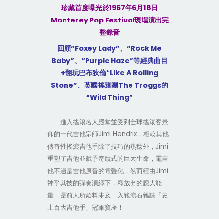
1967
6
18
珍藏首度曝光於
年
月
日
Monterey Pop Festival
現場演出完
整錄音
“Foxey Lady”
“Rock Me
回顧
、
Ba
b
y”
“Purple Haze”
、
等經典曲目
+
“Like A Rolling
翻玩巴布狄倫
Stone”
The Troggs
、英國搖滾團
的
“
Wild Thing”
進入搖滾名人殿堂並受到全球搖滾客景
Jimi Hendrix
仰的一代吉他宗師
，相較其他
Jimi
傳奇性搖滾吉他手除了技巧的熟稔外，
重塑了吉他並賦予奇蹟式的巨大生命，電吉
Jimi
他不過是吉他原音的電聲化，然而經由
神乎其技的彈奏演繹下，釋放出的龐大能
量，是前人所始料未及，入籍滾石雜誌「史
上百大吉他手」冠軍寶座！