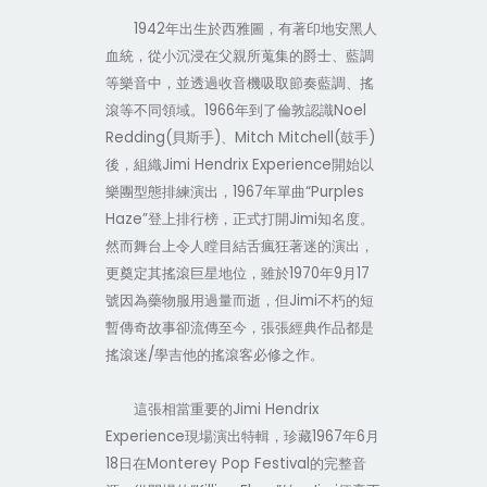
1942
年出生於西雅圖，有著印地安黑人
血統，從小沉浸在父親所蒐集的爵士、藍調
等樂音中，並透過收音機吸取節奏藍調、搖
1966
Noel
滾等不同領域。
年到了倫敦認識
Redding(
)
Mitch Mitchell(
)
貝斯手
、
鼓手
Jimi Hendrix Experience
後，組織
開始以
1967
“Purples
樂團型態排練演出，
年單曲
Haze”
Jimi
登上排行榜，正式打開
知名度。
然而舞台上令人瞠目結舌瘋狂著迷的演出，
1970
9
17
更奠定其搖滾巨星地位，雖於
年
月
Jimi
號因為藥物服用過量而逝，但
不朽的短
暫傳奇故事卻流傳至今，張張經典作品都是
/
搖滾迷
學吉他的搖滾客必修之作。
Jimi Hendrix
這張相當重要的
Experience
1967
6
現場演出特輯，珍藏
年
月
18
Monterey Pop Festival
日在
的完整音