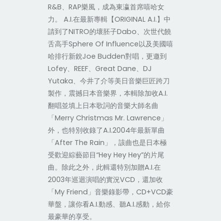
R&B、RAP樂風，成為東瀛首席嘻哈女
力。 A.I.在最新專輯【ORIGINAL A.I.】中
請到了NITRO的壞胚子Dabo、次世代饒
舌高手Sphere Of Influence以及美國嘻
哈排行新銳Joe Budden對唱，更邀到
Lofey、REEF、Great Dane、DJ
Yutaka、今井了介等美日音樂巨匠跨刀
製作，震撼日本音樂界，本輯除加收A.I.
翻唱並填上日本歌詞的音樂大師名曲
「Merry Christmas Mr. Lawrence」
外，也特別收錄了A.I.2004年最新單曲
「After The Rain」，該曲也是日本極
受歡迎綜藝節目“Hey Hey Hey”的片尾
曲。除此之外，此輯還特別加贈A.I.在
2003年巡迴演唱的實況VCD，還加收
「My Friend」音樂錄影帶，CD+VCD豪
華盤，讓你看A.I.動感、聽A.I.感動，給你
最豪華的享受。