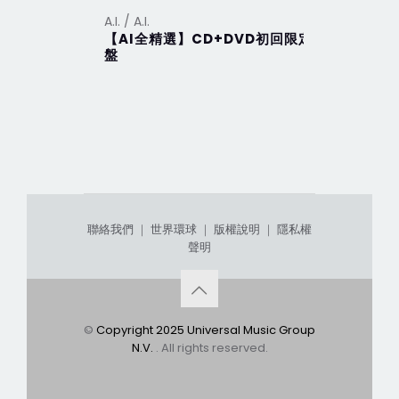
A.I. / A.I.
A.I. / A.I.
【AI全精選】CD+DVD初回限定
【ViVa A
盤
聯絡我們
｜
世界環球
｜
版權說明
｜
隱私權
聲明
©
Copyright 2025 Universal Music Group
N.V.
. All rights reserved.