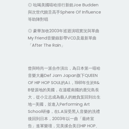
◎ 吆喝美國嘻哈排行新銳Joe Budden
與次世代饒舌高手Sphere Of Influence
等助陣對唱
◎ 豪華加收2003年巡迴演唱實況與單曲
My Friend音樂錄影帶VCD及最新單曲
「After The Rain」
曾與時尚一派合作演出，為日本第一嘻哈
音樂大廠Def Jam Japan旗下QUEEN
OF HIP HOP SOUL的A.I.，1981年生於R&
B發源地的美國，在溫暖南國的鹿兒島長
大，從小立志成為藝人的她負笈回到出生
地—美國，並進入Performing Art
School研修，在L.A深受黑人音樂的洗禮
後回到日本，2003年以一曲「最終宣
告」進軍樂壇，完美揉合美日HIP HOP、