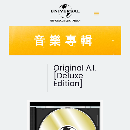
音樂專輯
Original A.I.
[Deluxe
Edition]