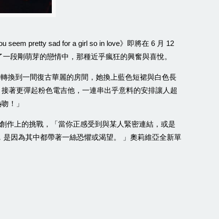
》即將在
月
ou seem pretty sad for a girl so in love
6
12
了一段剛萌芽的戀情中，那種近乎瘋狂的興奮與喜悅。
間轉換到一間復古華麗的房間，她換上藍色短裙與白色長
，接著更彈起粉色電吉他，一連串出乎意料的安排讓人超
熱吻！」
創作上的挑戰，「當你正感受到與某人緊密連結，或是
，是因為其中都帶著一絲恐懼或渴望。
」奧莉維亞全新單