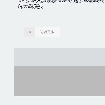
MV 扮新人試鏡慘遭羞辱 超殺限制級復
仇大飆演技
閱讀更多