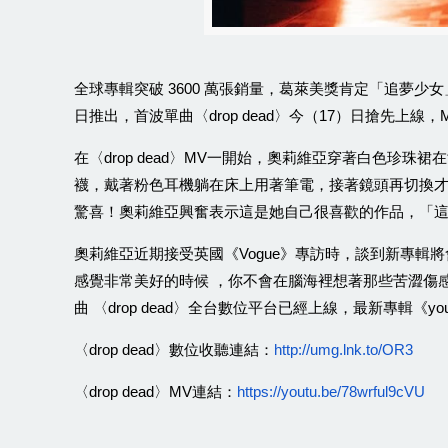
全球專輯突破
萬張銷量，葛萊美獎肯定「追夢少女
3600
日推出，首波單曲〈
〉今（
）日搶先上線，
drop dead
17
在〈
〉
一開始，奧莉維亞穿著白色珍珠裙在
drop dead
MV
襪，戴著粉色耳機躺在床上用著筆電，接著鏡頭再切換
驚喜！奧莉維亞興奮表示這是她自己很喜歡的作品，「
奧莉維亞近期接受英國《
》專訪時，談到新專輯將
Vogue
感覺非常美好的時候
，你不會在腦海裡想著那些苦澀傷
曲
〈
〉全台數位平台已經上線，最新專輯《
drop dead
you
〈
〉數位收聽連結：
drop dead
http://umg.lnk.to/OR3
〈
〉
連結：
drop dead
MV
https://youtu.be/78wrful9cVU