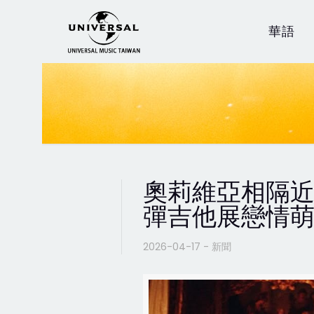
華語
奧莉維亞相隔近三
彈吉他展戀情
2026-04-17 - 新聞