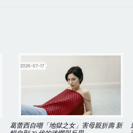
2026-07-17
葛蕾西自嘲「地獄之女」害母親折壽 新