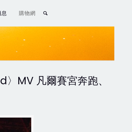
消息
購物網
ad〉MV 凡爾賽宮奔跑、