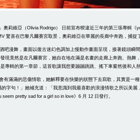
」奧莉維亞（
）
日前宣布暌違近三年的第三張專輯《
Olivia Rodrigo
y
驚喜在巴黎凡爾賽宮取景，奧莉維亞在華麗的長廊中奔跑，捕捉
MV
酒吧漫舞，畫面以復古迷幻色調加上慢動作畫面呈現，接著鏡頭瞬
才發現竟然是在凡爾賽宮，她自在地在滿是名畫的走廊上奔跑、熱舞
這是專輯的第一章節，這首歌讓我想要蹦蹦跳跳、搖下車窗然後和人
會有滿滿的悲傷情歌，她解釋要在快樂的狀態下去寫歌，其實是一種
感的字句！」她補充道：「我意識到我最喜歡的浪漫情歌之所以美麗
》
月
日發行。
 seem pretty sad for a girl so in love
6
12