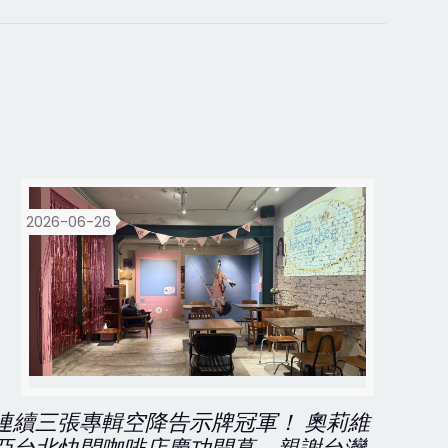
2026-06-26
連續三張專輯空降告示牌冠軍！ 奧莉維