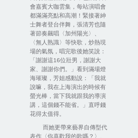
會嘉賓大咖雲集，每站演唱會
都滿滿亮點和高潮！緊接著紳
士舞者登台伴舞，張清芳也隨
著節奏飆唱〈加州陽光〉、
〈無人熟識〉等快歌，炒熱現
場的氣氛，唱完歌後她笑說：
「謝謝這
16
位壯男，謝謝大
家、謝謝你們。」看到滿場燈
海璀璨，芳姐感動說：「我就
說嘛，我在上海演出的時候有
螢光棒，當下我就跟我的導演
講，這個錢不能省。」直呼錢
花得太值得。
而她更帶來藝界自傳型代
表作〈你喜歡我的歌嗎？〉、