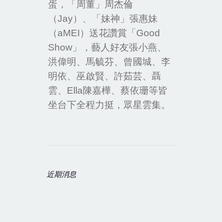
蛋，「周董」周杰倫
（
Jay
）、「妹神」張惠妹
（
aMEI
）送花讚賞「
Good
Show
」，藝人好友張小燕、
洪偉明、馬毓芬、曾國城、李
明依、巫啟賢、許茹芸、聶
雲、
Ella
陳嘉樺、蔡依珊等皆
坐台下全程力挺，眾星雲集。
近期消息