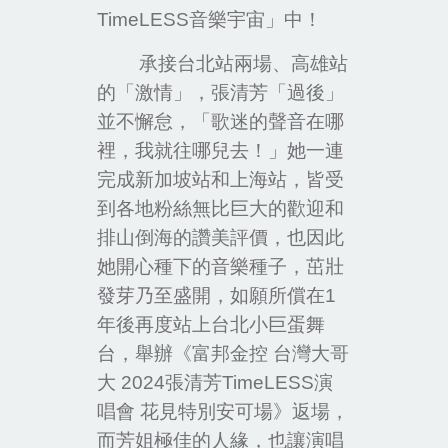
TimeLESS
音樂宇宙」中！
承接台北站兩場、高雄站
的「激情」，張清芳「過後」
並不懈怠，「歌迷的聲音在哪
裡，我就往哪兒去！」她一連
完成新加坡站和上海站，皆受
到各地粉絲無比巨大的歡迎和
排山倒海的讚美評價，也因此
她開心種下的音樂種子，茁壯
發芽乃至盛開，如願所償在
1
年後再度站上台北小巨蛋舞
台，舉辦《富邦金控 台灣大哥
大
2024
張清芳
TimeLESS
演
唱會 花見特別安可場》返場，
而芳姐極佳的人緣，也讓演唱