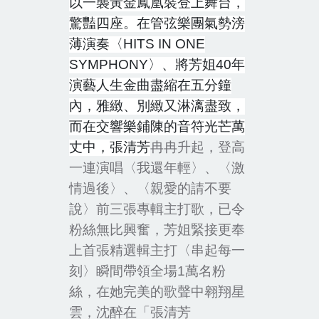
以一襲黃金鳳凰裝登上舞台，
驚豔四座。在管弦樂團氣勢滂
薄演奏〈
HITS IN ONE
SYMPHONY
〉、將芳姐
40
年
演藝人生金曲盡縮在五分鐘
內，雅緻、別緻又淋漓盡致，
而在交響樂鋪陳的音符光芒萬
丈中，張清芳
冉冉升起，登高
一連演唱〈我還年輕〉、〈激
情過後〉、〈親愛的請不要
說〉前三張專輯主打歌，已令
粉絲無比興奮，芳姐緊接更奉
上首張精選輯主打〈串起每一
刻〉瞬間帶領
全場
1
萬名粉
絲，在她完美的歌聲中翱翔星
雲，沈醉在「張清芳