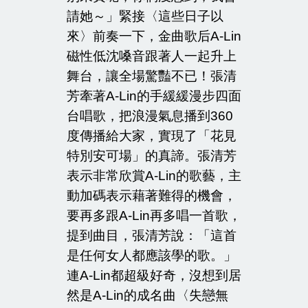
請她～」緊接〈這些日子以
來〉前奏一下，金曲歌后
A-Lin
磁性低沈嗓音跟著人一起升上
舞台，讓全場驚豔不已！張清
芳牽著
A-Lin
的手緩緩漫步四面
台唱歌，把浪漫氣息播到
360
度傳播給大家，實現了「花見
特別安可場」的真諦。張清芳
表示非常欣賞
A-Lin
的歌藝，主
動加碼表示藉著難得的機會，
要再多跟
A-Lin
再多唱一首歌，
提到曲目，張清芳說：「這首
是任何女人都應該學的歌。」
連
A-Lin
都超級好奇，沒想到居
然是
A-Lin
的成名曲〈失戀無