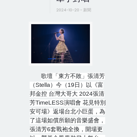
2024-10-20 - 新聞
歌壇「東方不敗」張清芳
（
Stella
）今（
19
日）以《富
邦金控 台灣大哥大
2024
張清
芳
TimeLESS
演唱會 花見特別
安可場》返場台北小巨蛋，為
了這場如償所願的音樂盛會，
張清芳
6
套戰袍全換，開場更