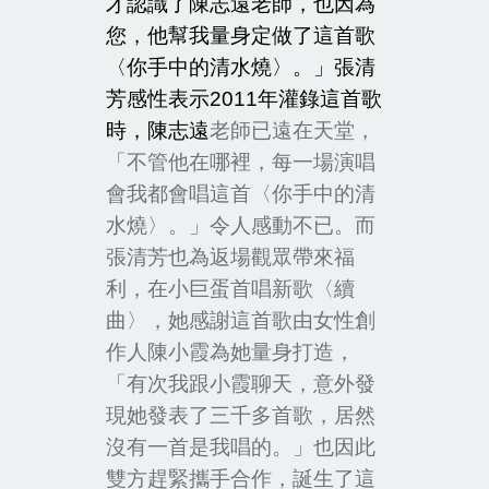
才認識了陳志遠老師，也因為
您，他幫我量身定做了這首歌
〈你手中的清水燒〉。」張清
芳感性表示
2011
年灌錄這首歌
時，陳志遠
老師已遠在天堂，
「不管他在哪裡，每一場演唱
會我都會唱這首〈你手中的清
水燒〉。」令人感動不已。而
張清芳也為返場觀眾帶來福
利，在小巨蛋首唱新歌〈續
曲〉，她感謝這首歌由女性創
作人陳小霞為她量身打造，
「有次我跟小霞聊天，意外發
現她發表了三千多首歌，居然
沒有一首是我唱的。」也因此
雙方趕緊攜手合作，誕生了這