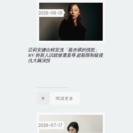
2026-08-01
亞莉安娜出輯宣洩「最赤裸的憤怒」
MV 扮新人試鏡慘遭羞辱 超殺限制級復
仇大飆演技
閱讀更多
2026-07-17