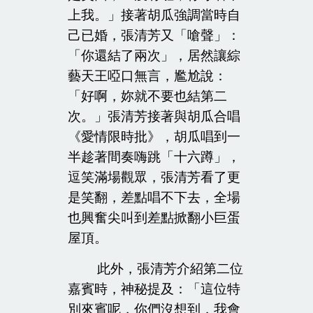
上我。」接著胡瓜強調當時自
己已婚，張清芳又「嗆聲」：
「你還結了兩次」，居然讓綜
藝天王啞口無言，尷尬說：
「好啊，妳就不要也結第二
次。」張清芳接著與胡瓜合唱
《愛情限時批》，胡瓜唱到一
半趁著間奏嗨跳「十六蹲」，
逗笑滿場觀眾，張清芳看了更
是笑翻，差點唱不下去，全場
也興奮尖叫到差點掀翻小巨蛋
屋頂。
此外，張清芳介紹第二位
嘉賓時，神秘提及：「這位特
別來賓呢，你們沒想到，我會