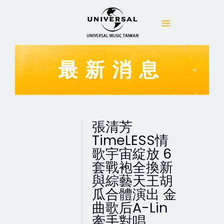
最新消息
張清芳
TimeLESS情
歌宇宙綻放 6
套戰袍全換新
與綜藝天王胡
瓜合體演出 金
曲歌后A-Lin
牽手對唱