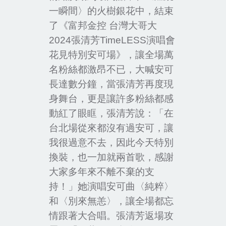
一瞬間〉的火樹銀花中，結束
了《富邦金控 台灣大哥大
2024
張清芳
TimeLESS
演唱會
花見特別安可場》，讓全場萬
名粉絲都激昂不已，大喊安可
長達數分鐘，當張清芳再度現
身舞台，更是讓許多粉絲都感
動紅了眼眶，張清芳說：「在
台北場從來都沒有過安可，讓
我很過意不去，因此今天特別
換裝，也一加就兩首歌，感謝
大家多年來不離不棄的支
持！」她演唱安可曲〈純粹〉
和〈別來無恙〉，讓全場都忘
情跟著大合唱。張清芳返場攻