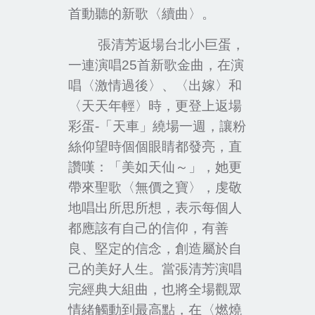
首動聽的新歌〈續曲〉。
張清芳返場台北小巨蛋，
一連演唱
25
首新歌金曲，在演
唱〈激情過後〉、〈出嫁〉和
〈天天年輕〉時，更登上返場
彩蛋
-
「天車」繞場一週，讓粉
絲仰望時個個眼睛都發亮，直
讚嘆：「美如天仙～」，她更
帶來聖歌〈無價之寶〉，虔敬
地唱出所思所想，表示每個人
都應該有自己的信仰，有善
良、堅定的信念，創造屬於自
己的美好人生。當張清芳演唱
完經典大組曲，也將全場觀眾
情緒觸動到最高點，在〈燃燒