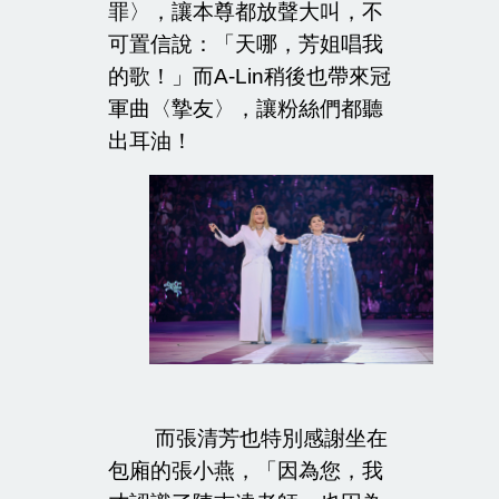
罪〉，讓本尊都放聲大叫，不
可置信說：「天哪，芳姐唱我
的歌！」而
A-Lin
稍後也帶來冠
軍曲〈摯友〉，讓粉絲們都聽
出耳油！
而張清芳也特別感謝坐在
包廂的張小燕，「因為您，我