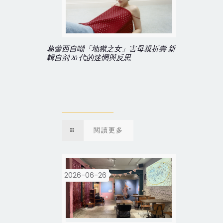
葛蕾西自嘲「地獄之女」害母親折壽 新
輯自剖 20 代的迷惘與反思
閱讀更多
2026-06-26