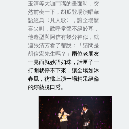
玉清等大咖鬥嘴的畫面時，突
然前奏一下，胡瓜登場演唱華
語經典〈凡人歌〉，讓全場驚
喜尖叫，歡呼掌聲不絕於耳，
他造型與阿信有幾分神似，就
連張清芳看了都說：「請問是
胡信宏先生嗎？」
兩位老朋友
一見面就妙語如珠，話匣子一
打開就停不下來，讓全場如沐
春風，彷彿上演一場精采絕倫
的綜藝脫口秀。