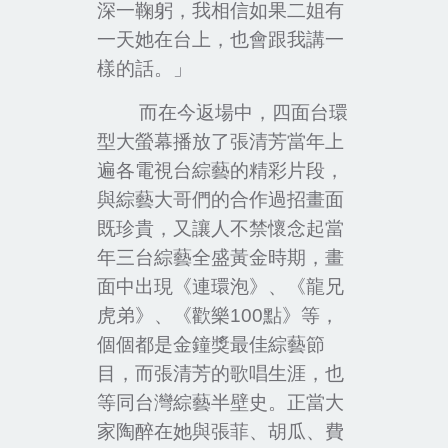
深一鞠躬，我相信如果二姐有
一天她在台上，也會跟我講一
樣的話。」
而在今返場中，四面台環
型大螢幕播放了張清芳當年上
遍各電視台綜藝的精彩片段，
與綜藝大哥們的合作過招畫面
既珍貴，又讓人不禁懷念起當
年三台綜藝全盛黃金時期，畫
面中出現《連環泡》、《龍兄
虎弟》、《歡樂
100
點》等，
個個都是金鐘獎最佳綜藝節
目，而張清芳的歌唱生涯，也
等同台灣綜藝半壁史。正當大
家陶醉在她與張菲、胡瓜、費