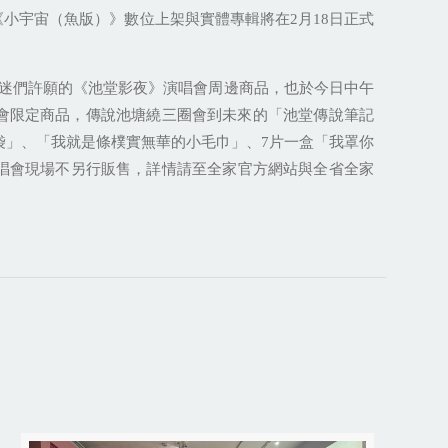
《小宇宙（魚版）》數位上架與實體專輯將在
2
月
18
日正式
迷們許願的《池堂影夜》演唱會周邊商品，也於今日中午
會限定商品，傳說池塘繞三圈會到未來的「池堂傳說筆記
袋」、「我就是條樸實無華的小毛巾」、
7
片一盒「我罩你
唱會現場不另行販售，詳情請至全家官方網站與全省全家