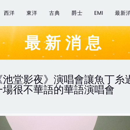
西洋
東洋
古典
爵士
EMI
最新
最新消息
《池堂影夜》演唱會讓魚丁糸
一場很不華語的華語演唱會