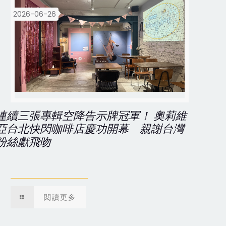
2026-06-26
連續三張專輯空降告示牌冠軍！ 奧莉維
亞台北快閃咖啡店慶功開幕 親謝台灣
粉絲獻飛吻
閱讀更多