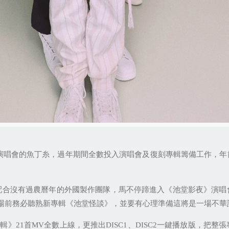
演唱會的魚丁糸，過年期間全數投入演唱會及復刻專輯籌備工作，年
！
配合沒有過農曆年的外國製作團隊，馬不停蹄進入《池堂影夜》演唱
場前務必聽熟新專輯《池堂怪談》，並要有心理準備這將是一場不華
專輯》
21
首
MV
全數上線，更推出
DISC1
、
DISC2
一鍵播放版，把整張