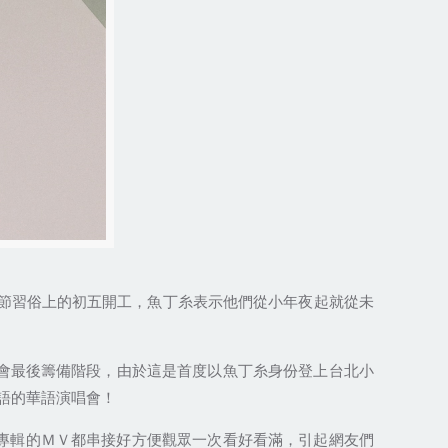
節習俗上的初五開工，魚丁糸表示他們從小年夜起就從未
會最後籌備階段，由於這是首度以魚丁糸身份登上台北小
語的華語演唱會！
專輯的ＭＶ都串接好方便觀眾一次看好看滿，引起網友們