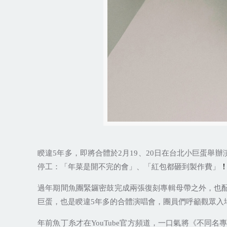
睽違
5
年多，即將合體於
2
月
19
、
20
日在台北小巨蛋舉辦
停工：「年菜是開不完的會」、「紅包都砸到製作費」
過年期間魚團緊鑼密鼓完成兩張復刻專輯母帶之外，也
巨蛋，也是睽違
5
年多的合體演唱會，團員們呼籲觀眾入
年前魚丁糸才在
YouTube
官方頻道，一口氣將《不同名