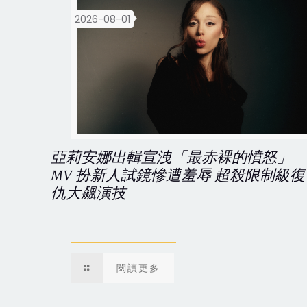
2026-08-01
亞莉安娜出輯宣洩「最赤裸的憤怒」
MV 扮新人試鏡慘遭羞辱 超殺限制級復
仇大飆演技
閱讀更多