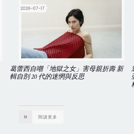
2026-07-17
葛蕾西自嘲「地獄之女」害母親折壽 新
輯自剖 20 代的迷惘與反思
閱讀更多