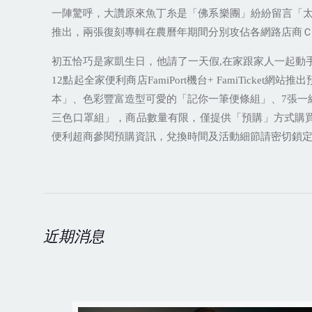
一陣驚呼，大讚原來魚丁糸是「佛系樂團」紛紛留言「
推出，兩張復刻專輯在農曆年期間分別攻佔各網路店商
初五恰巧是家凱生日，他請了一天假
,
在家跟家人一起動
12
點起全家便利商店
FamiPort
機台
+ FamiTicket
網站推出
本」、色彩豐富造型可愛的「記你一筆便條組」、
7
張一
三色口罩組」，商品數量有限，僅提供「預購」方式購
便利超商參閱預購資訊，兌換時間及活動細節請密切鎖
近期消息