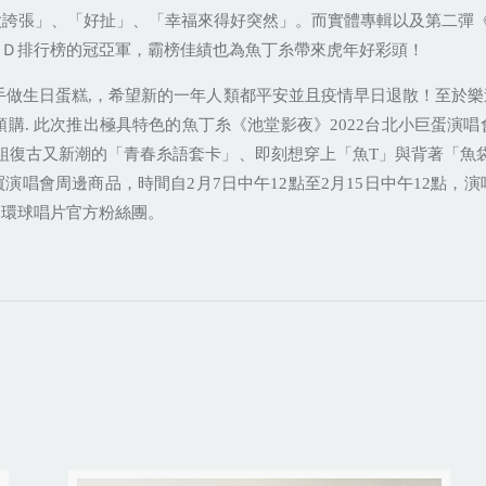
太誇張」、「好扯」、「幸福來得好突然」。而實體專輯以及第二彈
ＣＤ排行榜的冠亞軍，霸榜佳績也為魚丁糸帶來虎年好彩頭！
手做生日蛋糕
,
，希望新的一年人類都平安並且疫情早日退散！至於樂
預購
.
此次推出極具特色的魚丁糸《池堂影夜》
2022
台北小巨蛋演唱
組復古又新潮的「青春糸語套卡」、即刻想穿上「魚
T
」與背著「魚
買演唱會周邊商品，時間自
2
月
7
日中午
12
點至
2
月
15
日中午
12
點，演
定環球唱片官方粉絲團。