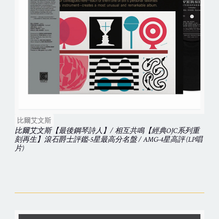
比爾艾文斯
比爾艾文斯【最後鋼琴詩人】/ 相互共鳴【經典OJC系列重
刻再生】滾石爵士評鑑-5星最高分名盤 / AMG-4星高評 (LP唱
片)