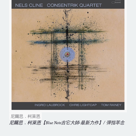
尼爾思．柯萊恩
尼爾思．柯萊恩【Blue Note吉它大師-最新力作】/ 彈指萃念