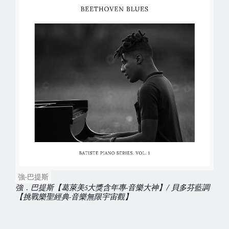
強‧巴提斯
強．巴提斯【葛萊美5大獎含年專-音樂大神】/ 貝多芬藍調
【挑戰樂聖經典-音樂無限宇宙觀】