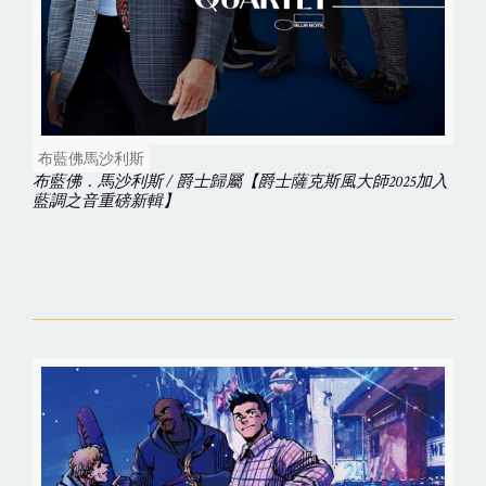
布藍佛馬沙利斯
布藍佛．馬沙利斯 / 爵士歸屬【爵士薩克斯風大師2025加入
藍調之音重磅新輯】