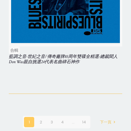
合輯
藍調之音-世紀之音/傳奇廠牌85周年雙碟全精選-總裁聞人
Don Was親自挑選24代表名曲碑石神作
1
2
3
4
...
14
下一頁