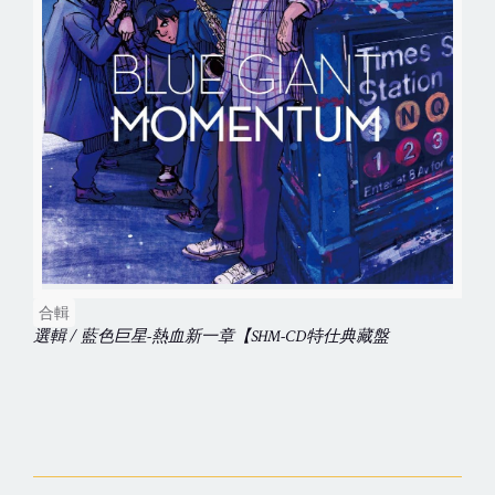
合輯
選輯 / 藍色巨星-熱血新一章【SHM-CD特仕典藏盤