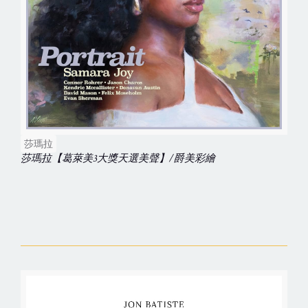
莎瑪拉
莎瑪拉【葛萊美3大獎天選美聲】/爵美彩繪