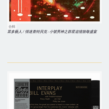
合輯
眾多藝人 / 情迷查特貝克 - 小號男神之群星追憶致敬盛宴