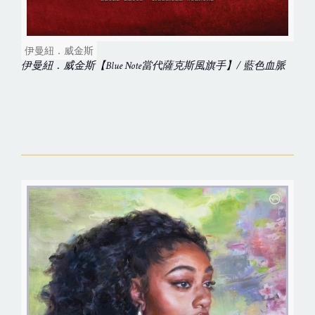
伊曼紐．威金斯
伊曼紐．威金斯【Blue Note當代薩克斯風旗手】/ 藍色血脈