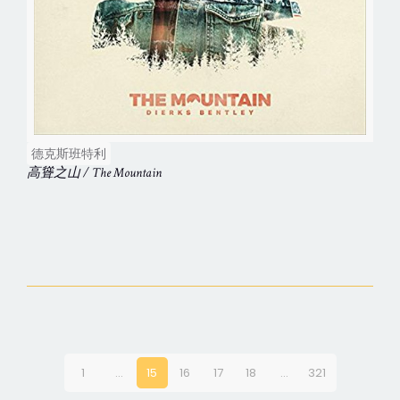
德克斯班特利
高聳之山 / The Mountain
1
...
15
16
17
18
...
321