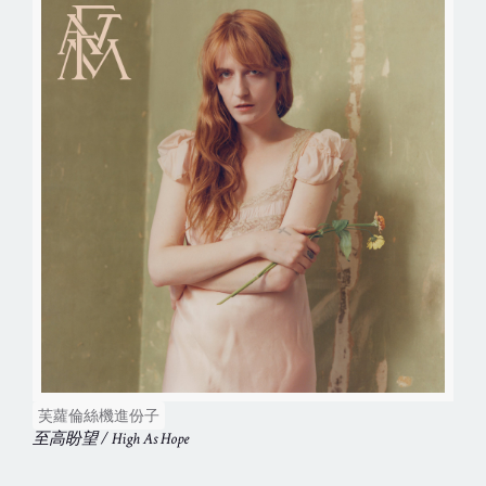
芙蘿倫絲機進份子
至高盼望 / High As Hope