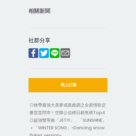
相關新聞
社群分享
馬上訂購
◎挾帶最強大美夢成真曲調之全新情歌定
番堂堂問市！空降公信榜日銷售榜Top4
◎超強雙單曲「JET!!!」、「SUNSHINE」
＋「WINTER SONG」~Dancing snow
flakes version~