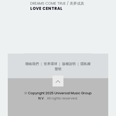
DREAMS COME TRUE / 美夢成真
DREAMS 
LOVE CENTRAL
【DO YO
TRUE?
聯絡我們
｜
世界環球
｜
版權說明
｜
隱私權
聲明
©
Copyright 2025 Universal Music Group
N.V.
. All rights reserved.