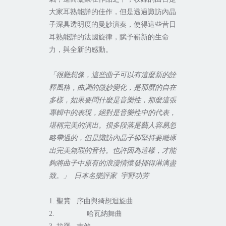
大家耳熟能詳的佳作，但是透過諏訪內晶
子深具透明度的曼妙演奏，使得這些昔日
耳熟能詳的法國旋律，賦予嶄新的生命
力，與全新的感動。
「很難想像，這些曲子可以有這麼新的詮
釋風格，曲調的微妙變化，是那麼的自在
多樣，如果要問什麼是音樂性，那麼這張
專輯中的表現，絕對是音樂性中的代表，
堪稱完美的演出。很多段落是藝人容易忽
略帶過的，但是諏訪內晶子卻堅持要雕琢
出完美無瑕的音符。也許因為這樣，才能
夠將曲子中原有的浪漫情懷發揮得淋漓盡
致。」
日本名樂評家
宇野功芳
1.
聖賞
序曲與綺想迴旋曲
2.
哈瓦納舞曲