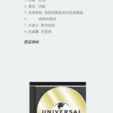
3.
拉羅
吉他
4.
蕭頌
詩曲
5.
克萊斯勒
西西里舞曲與利高東舞曲
6.
矯情的貴婦
7.
白遼士
夢與綺想
8.
拉威爾
吉普賽
歷屆專輯