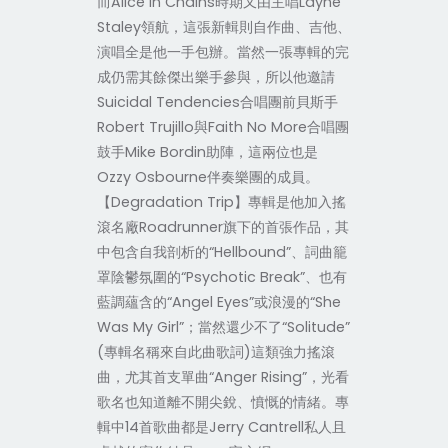
而Alice In Chains時期又由主唱Layne
Staley領航，這張新輯則自作曲、吉他、
演唱全是他一手包辦。當然一張專輯的完
成仍需其餘傑出樂手參與，所以他邀請
Suicidal Tendencies合唱團前貝斯手
Robert Trujillo與Faith No More合唱團
鼓手Mike Bordin助陣，這兩位也是
Ozzy Osbourne伴奏樂團的成員。
【Degradation Trip】專輯是他加入搖
滾名廠Roadrunner旗下的首張作品，其
中包含自我剖析的“Hellbound”、詞曲籠
罩陰鬱氛圍的“Psychotic Break”、也有
藍調蘊含的“Angel Eyes”或浪漫的“She
Was My Girl”；當然還少不了“Solitude”
(專輯名稱來自此曲歌詞)這類強力搖滾
曲，尤其首支單曲“Anger Rising”，光看
歌名也知道離不開尖銳、憤慨的情緒。專
輯中14首歌曲都是Jerry Cantrell私人且