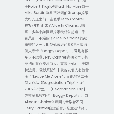
No.33 ★Suicidal Tendencies前貝斯
手Robert Trujillo與Faith No More鼓手
Mike Bordin助陣 西雅圖的Grunge搖滾
大行其道之前，吉他手Jerry Cantrell
在’87年即組成了Alice In Chains合唱
團，多年來該團唱片累積銷售超過一千一
百萬張，不過除了Alice In Chains的死
忠樂迷之外，即使他曾經於’98年出版過
個人專輯『Boggy Depot』，還是有很
多人不認識Jerry Cantrell這個名字，甚
至把他當作樂壇新人。事實上他在「王牌
特派員」電影原聲帶中就曾以個人名義發
表了“Leave Me Alone”，而他的第二張
個人作品【Degradation Trip】也於
2002年問世。 【Degradation Trip】
專輯樂風與前作『Boggy Depot』、或
Alice In Chains合唱團的音樂都不同，
Jerry Cantrell自認前作只是宣洩情緒，