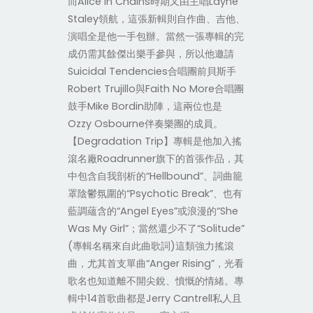
而Alice In Chains時期又由主唱Layne
Staley領航，這張新輯則自作曲、吉他、
演唱全是他一手包辦。當然一張專輯的完
成仍需其餘傑出樂手參與，所以他邀請
Suicidal Tendencies合唱團前貝斯手
Robert Trujillo與Faith No More合唱團
鼓手Mike Bordin助陣，這兩位也是
Ozzy Osbourne伴奏樂團的成員。
【Degradation Trip】專輯是他加入搖
滾名廠Roadrunner旗下的首張作品，其
中包含自我剖析的“Hellbound”、詞曲籠
罩陰鬱氛圍的“Psychotic Break”、也有
藍調蘊含的“Angel Eyes”或浪漫的“She
Was My Girl”；當然還少不了“Solitude”
(專輯名稱來自此曲歌詞)這類強力搖滾
曲，尤其首支單曲“Anger Rising”，光看
歌名也知道離不開尖銳、憤慨的情緒。專
輯中14首歌曲都是Jerry Cantrell私人且