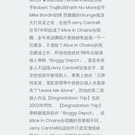
No.33 ★Suicidal Tendencies前貝斯
手Robert Trujillo與Faith No More鼓手
Mike Bordin助陣 西雅圖的Grunge搖滾
大行其道之前，吉他手Jerry Cantrell
在’87年即組成了Alice In Chains合唱
團，多年來該團唱片累積銷售超過一千一
百萬張，不過除了Alice In Chains的死
忠樂迷之外，即使他曾經於’98年出版過
個人專輯『Boggy Depot』，還是有很
多人不認識Jerry Cantrell這個名字，甚
至把他當作樂壇新人。事實上他在「王牌
特派員」電影原聲帶中就曾以個人名義發
表了“Leave Me Alone”，而他的第二張
個人作品【Degradation Trip】也於
2002年問世。 【Degradation Trip】
專輯樂風與前作『Boggy Depot』、或
Alice In Chains合唱團的音樂都不同，
Jerry Cantrell自認前作只是宣洩情緒，