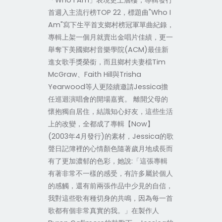
「Who I Am」表現更上層樓，專輯發行
首週入主流行榜TOP 22，標題曲"Who I
Am"寫下生平首支鄉村榜冠軍單曲紀錄，
專輯上架一個月就賣出金唱片佳績，更一
舉奪下美國鄉村音樂學院(ACM)最佳新
進女歌手獎榮銜，而且鄉村夫妻檔Tim
McGraw、Faith Hill與Trisha
Yearwood等人更陸續邀請Jessica擔
任巡迴演唱會的開場嘉賓。 離開父母的
懷抱獨自居住，結識知心好友，這些生活
上的改變，全都成了專輯【Now】
(2003年4月發行)的素材，Jessica的歌
聲日記簿裡的心情顏色隨著歲月地成長而
有了更加濃郁的色彩，她說:「這張專輯
有著非常不一樣的感受，有許多屬於個人
的感觸，還有前兩張作品中少見的自信，
我對這些歌有種切身的共鳴，因為每一首
歌都有個非常真實的我。」在製作人