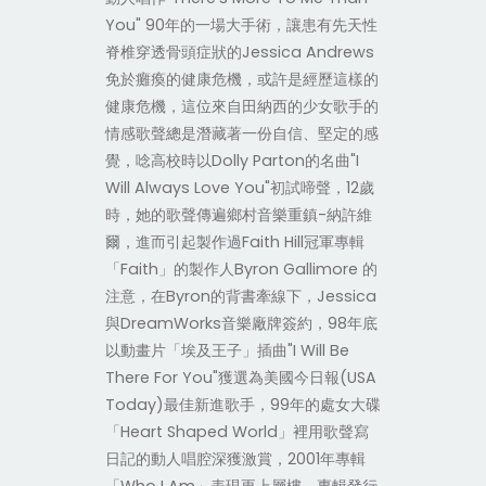
You" 90年的一場大手術，讓患有先天性
脊椎穿透骨頭症狀的Jessica Andrews
免於癱瘓的健康危機，或許是經歷這樣的
健康危機，這位來自田納西的少女歌手的
情感歌聲總是潛藏著一份自信、堅定的感
覺，唸高校時以Dolly Parton的名曲"I
Will Always Love You"初試啼聲，12歲
時，她的歌聲傳遍鄉村音樂重鎮-納許維
爾，進而引起製作過Faith Hill冠軍專輯
「Faith」的製作人Byron Gallimore 的
注意，在Byron的背書牽線下，Jessica
與DreamWorks音樂廠牌簽約，98年底
以動畫片「埃及王子」插曲"I Will Be
There For You"獲選為美國今日報(USA
Today)最佳新進歌手，99年的處女大碟
「Heart Shaped World」裡用歌聲寫
日記的動人唱腔深獲激賞，2001年專輯