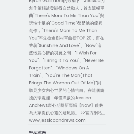
Byron Gallimore的鼓勵下，Jessica的
創作筆觸益發顯得自然動人，首支流暢單
曲"There's More To Me Than You"與
玩性十足的"Good Time"都是她的優異
創作，"There's More To Me Than
You"率先搶進鄉村單曲榜TOP 20，而在
乘著"Sunshine And Love"、"Now"這
些愜意心情的羽翼之間，"I Wish For
You"、"I Bring It To You"、"Never Be
Forgotten"、"Windows On A
Train"、"You're The Man(That
Brings The Woman Out Of Me)"則
聽見少女內心世界的心情告白。在這個紛
擾的環境裡，年僅19歲的Jessica
Andrews衷心期盼新專輯【Now】能夠
為大家提供心靈的避風港。 >>官方網站_
www.jessicaandrews.com
歷屆專輯