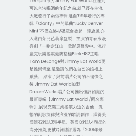
Temple市的Jimmy Eat World,在達到
可以合法喝酒的年紀之前,就已經在主流
大廠發行了兩張專輯,選自’99年發行的專
輯『Clarity』中的單曲“Lucky Denver
Mint”不僅在洛杉磯電台掀起一陣旋風,亦
入選由茱兒芭莉摩監製、主演的青春浪漫
喜劇「一吻定江山」電影原聲帶中。流行
龐克玩樂搖滾最爽指標Blink-182主唱
Tom DeLonge對Jimmy Eat World更
是推崇備至,還邀請他們在自己的婚禮上
獻藝。 結束了與前唱片公司的不愉快之
後,Jimmy Eat World加盟
DreamWorks唱片公司推出佳評如潮的
最新專輯【Jimmy Eat World /同名專
輯】,展現充滿工業搖滾力道的吉他、流
暢的副歌旋律與浪漫的歌詞創作；獲得美
國滾石雜誌3顆半星、英國Q雜誌4顆星的
高分推薦,更被Q雜誌評選為「2001年最