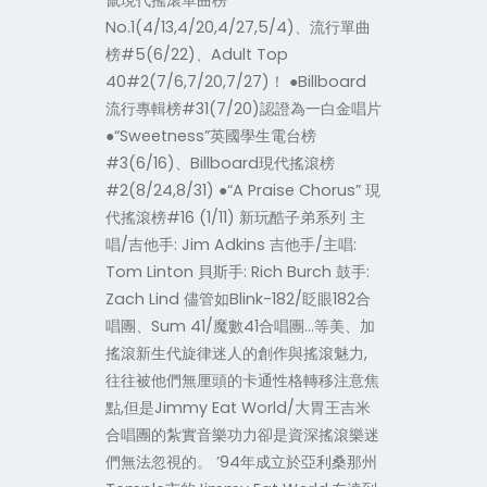
竄現代搖滾單曲榜
No.1(4/13,4/20,4/27,5/4)、流行單曲
榜#5(6/22)、Adult Top
40#2(7/6,7/20,7/27)！ ●Billboard
流行專輯榜#31(7/20)認證為一白金唱片
●“Sweetness”英國學生電台榜
#3(6/16)、Billboard現代搖滾榜
#2(8/24,8/31) ●“A Praise Chorus” 現
代搖滾榜#16 (1/11) 新玩酷子弟系列 主
唱/吉他手: Jim Adkins 吉他手/主唱:
Tom Linton 貝斯手: Rich Burch 鼓手:
Zach Lind 儘管如Blink-182/眨眼182合
唱團、Sum 41/魔數41合唱團…等美、加
搖滾新生代旋律迷人的創作與搖滾魅力,
往往被他們無厘頭的卡通性格轉移注意焦
點,但是Jimmy Eat World/大胃王吉米
合唱團的紮實音樂功力卻是資深搖滾樂迷
們無法忽視的。 ’94年成立於亞利桑那州