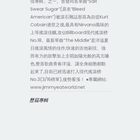
佳專輯」之一。首發同名單曲“Salt
Swear Sugar”(原名“Bleed
American”)被滾石雜誌形容為自從Kurt
Cobain過世之後,最具有Nirvana風味的
上等搖滾佳釀,攻佔Billboard現代搖滾榜
No.18。最新單曲“The Middle”是洋溢夏
日搖滾風情的佳作,快速的吉他刷弦、強
而有力的鼓擊加上主唱如陽光般的高亢嗓
色,整首歌曲青春洋溢、讓全身細胞都動
起來了,目前已經迅速打入現代搖滾榜
No.3(3/16榜單),後勢看漲！ ●專屬網站:
www.jimmyeatworld.net
歷屆專輯