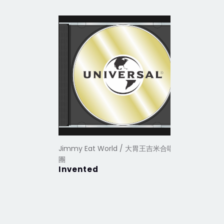
Jimmy Eat World / 大胃王吉米合唱
Jimmy E
團
團
Invented
Chase T