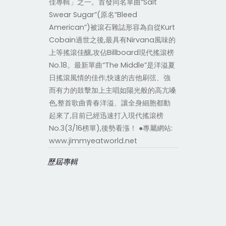
佳專輯」之一。首發同名單曲“Salt
Swear Sugar”(原名“Bleed
American”)被滾石雜誌形容為自從Kurt
Cobain過世之後,最具有Nirvana風味的
上等搖滾佳釀,攻佔Billboard現代搖滾榜
No.18。最新單曲“The Middle”是洋溢夏
日搖滾風情的佳作,快速的吉他刷弦、強
而有力的鼓擊加上主唱如陽光般的高亢嗓
色,整首歌曲青春洋溢、讓全身細胞都動
起來了,目前已經迅速打入現代搖滾榜
No.3(3/16榜單),後勢看漲！ ●專屬網站:
www.jimmyeatworld.net
歷屆專輯