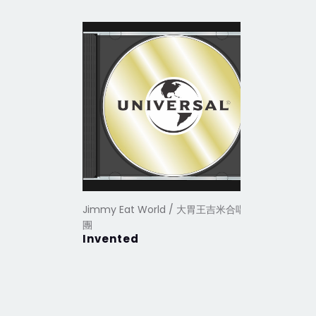
Jimmy Eat World / 大胃王吉米合唱
Jimmy E
團
團
Invented
Chase T