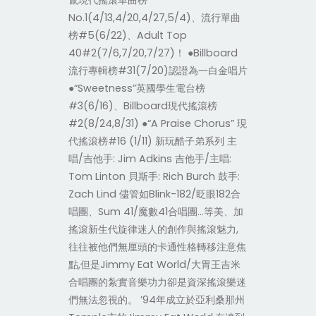
竄現代搖滾單曲榜
No.1(4/13,4/20,4/27,5/4)、流行單曲
榜#5(6/22)、Adult Top
40#2(7/6,7/20,7/27)！ ●Billboard
流行專輯榜#31(7/20)認證為一白金唱片
●“Sweetness”英國學生電台榜
#3(6/16)、Billboard現代搖滾榜
#2(8/24,8/31) ●“A Praise Chorus” 現
代搖滾榜#16 (1/11) 新玩酷子弟系列 主
唱/吉他手: Jim Adkins 吉他手/主唱:
Tom Linton 貝斯手: Rich Burch 鼓手:
Zach Lind 儘管如Blink-182/眨眼182合
唱團、Sum 41/魔數41合唱團…等美、加
搖滾新生代旋律迷人的創作與搖滾魅力,
往往被他們無厘頭的卡通性格轉移注意焦
點,但是Jimmy Eat World/大胃王吉米
合唱團的紮實音樂功力卻是資深搖滾樂迷
們無法忽視的。 ’94年成立於亞利桑那州