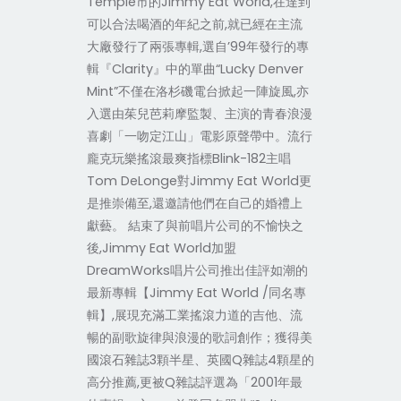
Temple市的Jimmy Eat World,在達到
可以合法喝酒的年紀之前,就已經在主流
大廠發行了兩張專輯,選自’99年發行的專
輯『Clarity』中的單曲“Lucky Denver
Mint”不僅在洛杉磯電台掀起一陣旋風,亦
入選由茱兒芭莉摩監製、主演的青春浪漫
喜劇「一吻定江山」電影原聲帶中。流行
龐克玩樂搖滾最爽指標Blink-182主唱
Tom DeLonge對Jimmy Eat World更
是推崇備至,還邀請他們在自己的婚禮上
獻藝。 結束了與前唱片公司的不愉快之
後,Jimmy Eat World加盟
DreamWorks唱片公司推出佳評如潮的
最新專輯【Jimmy Eat World /同名專
輯】,展現充滿工業搖滾力道的吉他、流
暢的副歌旋律與浪漫的歌詞創作；獲得美
國滾石雜誌3顆半星、英國Q雜誌4顆星的
高分推薦,更被Q雜誌評選為「2001年最