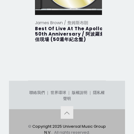
James Brown / 詹姆斯布朗
James B
Best Of Live At The Apollo:
Colour 
50th Anniversary / 阿波羅最
佳現場 (50週年紀念盤)
聯絡我們
｜
世界環球
｜
版權說明
｜
隱私權
聲明
©
Copyright 2025 Universal Music Group
N.V.
. All rights reserved.