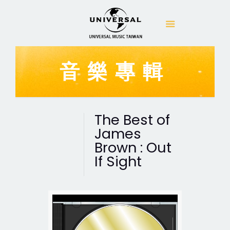
音樂專輯
The Best of
James
Brown : Out
If Sight