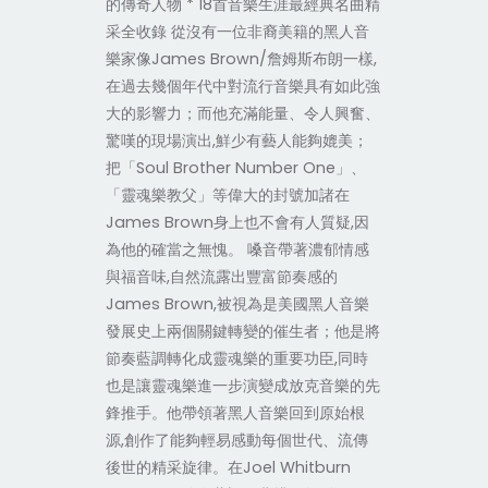
的傳奇人物 * 18首音樂生涯最經典名曲精
采全收錄 從沒有一位非裔美籍的黑人音
樂家像James Brown/詹姆斯布朗一樣,
在過去幾個年代中對流行音樂具有如此強
大的影響力；而他充滿能量、令人興奮、
驚嘆的現場演出,鮮少有藝人能夠媲美；
把「Soul Brother Number One」、
「靈魂樂教父」等偉大的封號加諸在
James Brown身上也不會有人質疑,因
為他的確當之無愧。 嗓音帶著濃郁情感
與福音味,自然流露出豐富節奏感的
James Brown,被視為是美國黑人音樂
發展史上兩個關鍵轉變的催生者；他是將
節奏藍調轉化成靈魂樂的重要功臣,同時
也是讓靈魂樂進一步演變成放克音樂的先
鋒推手。他帶領著黑人音樂回到原始根
源,創作了能夠輕易感動每個世代、流傳
後世的精采旋律。在Joel Whitburn