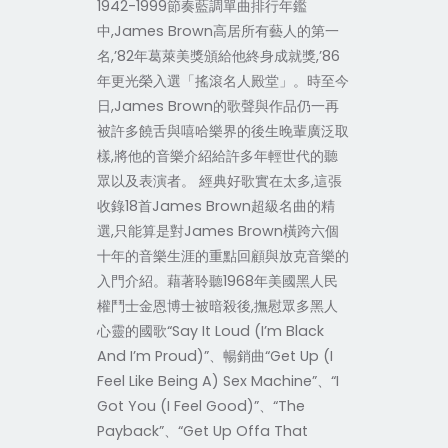
1942-1999節奏藍調單曲排行年鑑
中,James Brown高居所有藝人的第一
名,’82年葛萊美獎頒給他終身成就獎,’86
年更光榮入選「搖滾名人殿堂」。時至今
日,James Brown的歌聲與作品仍一再
被許多饒舌與嘻哈樂界的後生晚輩廣泛取
樣,將他的音樂介紹給許多年輕世代的聽
眾以及表演者。 經典好歌實在太多,這張
收錄18首James Brown超級名曲的精
選,只能算是對James Brown橫跨六個
十年的音樂生涯的重點回顧與放克音樂的
入門介紹。藉著聆聽1968年美國黑人民
權鬥士金恩博士被暗殺後,撫慰眾多黑人
心靈的國歌“Say It Loud (I’m Black
And I’m Proud)”、暢銷曲“Get Up (I
Feel Like Being A) Sex Machine”、“I
Got You (I Feel Good)”、“The
Payback”、“Get Up Offa That