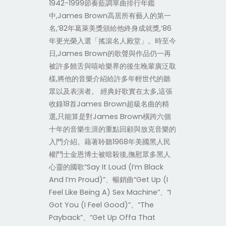
1942-1999節奏藍調單曲排行年鑑
中,James Brown高居所有藝人的第一
名,’82年葛萊美獎頒給他終身成就獎,’86
年更光榮入選「搖滾名人殿堂」。時至今
日,James Brown的歌聲與作品仍一再
被許多饒舌與嘻哈樂界的後生晚輩廣泛取
樣,將他的音樂介紹給許多年輕世代的聽
眾以及表演者。 經典好歌實在太多,這張
收錄18首James Brown超級名曲的精
選,只能算是對James Brown橫跨六個
十年的音樂生涯的重點回顧與放克音樂的
入門介紹。藉著聆聽1968年美國黑人民
權鬥士金恩博士被暗殺後,撫慰眾多黑人
心靈的國歌“Say It Loud (I’m Black
And I’m Proud)”、暢銷曲“Get Up (I
Feel Like Being A) Sex Machine”、“I
Got You (I Feel Good)”、“The
Payback”、“Get Up Offa That