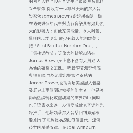
的傳奇人物 * 18首音樂生涯最經典名曲精
采全收錄 從沒有一位非裔美籍的黑人音
樂家像James Brown/詹姆斯布朗一樣,
在過去幾個年代中對流行音樂具有如此強
大的影響力；而他充滿能量、令人興奮、
驚嘆的現場演出,鮮少有藝人能夠媲美；
把「Soul Brother Number One」、
「靈魂樂教父」等偉大的封號加諸在
James Brown身上也不會有人質疑,因
為他的確當之無愧。 嗓音帶著濃郁情感
與福音味,自然流露出豐富節奏感的
James Brown,被視為是美國黑人音樂
發展史上兩個關鍵轉變的催生者；他是將
節奏藍調轉化成靈魂樂的重要功臣,同時
也是讓靈魂樂進一步演變成放克音樂的先
鋒推手。他帶領著黑人音樂回到原始根
源,創作了能夠輕易感動每個世代、流傳
後世的精采旋律。在Joel Whitburn