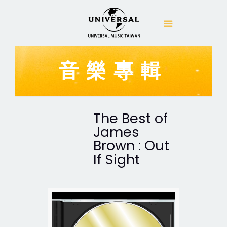
音樂專輯
The Best of
James
Brown : Out
If Sight