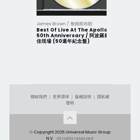
James Brown / 詹姆斯布朗
James B
Best Of Live At The Apollo:
Colour 
50th Anniversary / 阿波羅最
佳現場 (50週年紀念盤)
聯絡我們
｜
世界環球
｜
版權說明
｜
隱私權
聲明
©
Copyright 2025 Universal Music Group
N.V.
. All rights reserved.