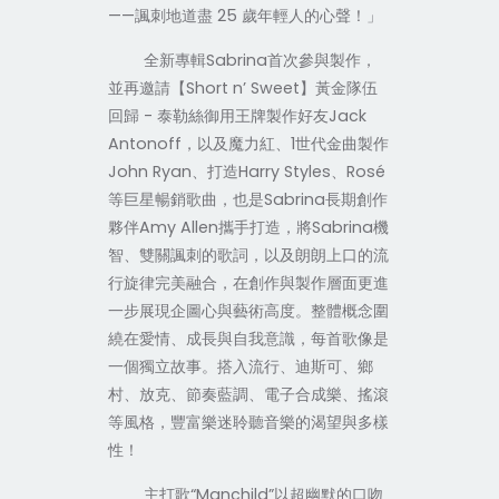
——
諷刺地道盡
25
歲年輕人的心聲！」
全新專輯
Sabrina
首次參與製作，
並再邀請【
Short n’ Sweet
】黃金隊伍
回歸
-
泰勒絲御用王牌製作好友
Jack
Antonoff
，以及魔力紅、
1
世代金曲製作
John Ryan
、打造
Harry Styles
、
Rosé
等巨星暢銷歌曲，也是
Sabrina
長期創作
夥伴
Amy Allen
攜手打造，將
Sabrina
機
智、雙關諷刺的歌詞，以及朗朗上口的流
行旋律完美融合，在創作與製作層面更進
一步展現企圖心與藝術高度。整體概念圍
繞在愛情、成長與自我意識，每首歌像是
一個獨立故事。搭入流行、迪斯可、鄉
村、放克、節奏藍調、電子合成樂、搖滾
等風格，豐富樂迷聆聽音樂的渴望與多樣
性！
主打歌“
Manchild
”以超幽默的口吻