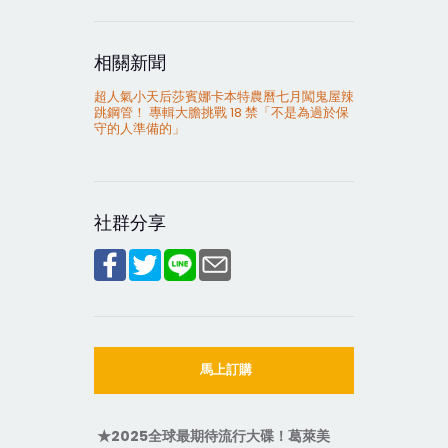
相關新聞
超人氣小天后莎賓娜卡本特農曆七月闖鬼屋辣
跳鋼管！ 專輯大膽挑戰 18 禁「不是為過於保
守的人準備的」
社群分享
馬上訂購
★
2025
全球最期待流行大碟！葛萊美