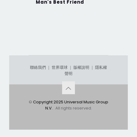
Man's Best Friend
SHORT N
微甜 加
聯絡我們
｜
世界環球
｜
版權說明
｜
隱私權
聲明
©
Copyright 2025 Universal Music Group
N.V.
. All rights reserved.