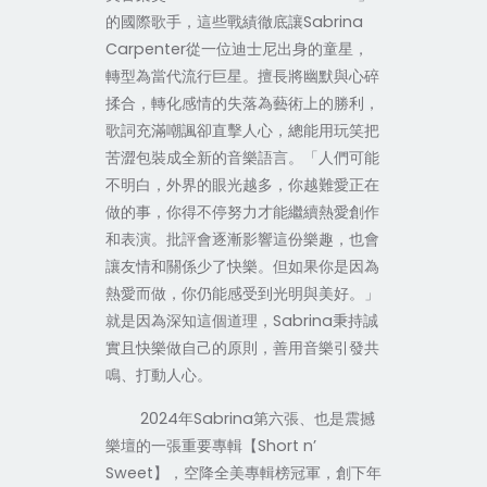
的國際歌手，這些戰績徹底讓
Sabrina
Carpenter
從一位迪士尼出身的童星，
轉型為當代流行巨星。擅長將幽默與心碎
揉合，轉化感情的失落為藝術上的勝利，
歌詞充滿嘲諷卻直擊人心，總能用玩笑把
苦澀包裝成全新的音樂語言。「人們可能
不明白，外界的眼光越多，你越難愛正在
做的事，你得不停努力才能繼續熱愛創作
和表演。批評會逐漸影響這份樂趣，也會
讓友情和關係少了快樂。但如果你是因為
熱愛而做，你仍能感受到光明與美好。」
就是因為深知這個道理，
Sabrina
秉持誠
實且快樂做自己的原則，善用音樂引發共
鳴、打動人心。
2024
年
Sabrina
第六張、也是震撼
樂壇的一張重要專輯【
Short n’
Sweet
】，空降全美專輯榜冠軍，創下年