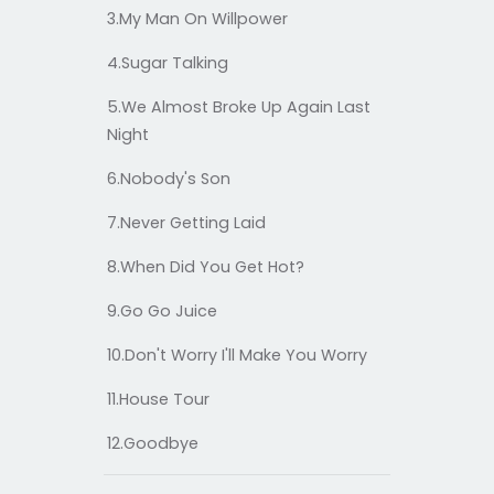
3.My Man On Willpower
4.Sugar Talking
5.We Almost Broke Up Again Last
Night
6.Nobody's Son
7.Never Getting Laid
8.When Did You Get Hot?
9.Go Go Juice
10.Don't Worry I'll Make You Worry
11.House Tour
12.Goodbye