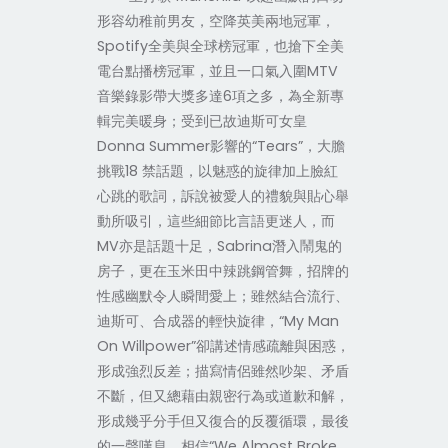
形容幼稚前男友，空降英美兩地冠軍，
Spotify
全美與全球榜冠軍，也搶下全美
電台點播榜冠軍，並且一口氣入圍
MTV
音樂錄影帶大獎多達
6
項之多，為全新專
輯完美暖身；受到已故迪斯可女皇
Donna Summer
影響的“
Tears
”，大膽
挑戰
18
禁話題，以魅惑的旋律加上臉紅
心跳的歌詞，訴說被愛人的禮貌與貼心舉
動所吸引，這些細節比言語更迷人，而
MV
亦是話題十足，
Sabrina
潛入鬧鬼的
房子，更在玉米田中辣跳鋼管舞，招牌的
性感幽默令人瞬間愛上；雖然結合流行、
迪斯可、合成器的輕快旋律，“
My Man
On Willpower
”卻講述情感疏離與困惑，
形成強烈反差；描寫情侶雖然吵架、矛盾
不斷，但又總藉由親密行為或道歉和解，
形成幾乎分手但又復合的反覆循環，最後
的一聲嘆息，相信“
We Almost Broke