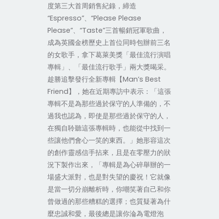
度第三大首周銷售紀錄，締造
“
Espresso
”、“
Please Please
Please
”、“
Taste
”三首暢銷冠軍歌曲，
成為英國金榜歷史上首位同時包辦前三名
的女歌手，拿下葛萊美獎「最佳流行演唱
專輯」、「最佳流行歌手」兩大獎喝采。
趁勝追擊發行全新專輯【
Man’s Best
Friend
】，她在近期專訪中表示：「這張
專輯不是為那些過於保守的人準備的，不
過我也認為，即使是那些過於保守的人，
在獨自聆聽這張專輯時，也能從中找到一
些讓他們會心一笑的東西。」她形容這次
的創作靈感信手拈來，且是在零壓力的狀
況下製作出來，「專輯是為心碎舉辦的一
場盛大派對，也是對失望的慶祝！它就像
是當一切分崩離析時，你嘲笑著自己和你
曾做過的那些糟糕的選擇；也質疑著為什
麼忠誠和愛，最後總是讓你淪為電燈泡