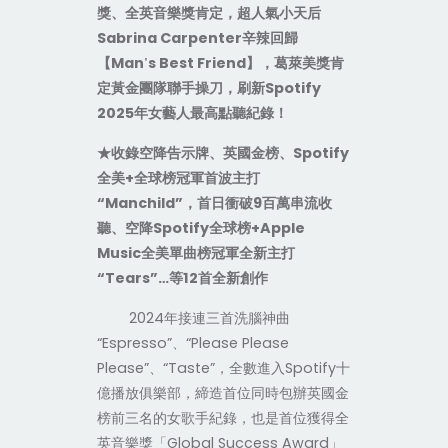
獎、全英音樂獎肯定，超人氣小天后
Sabrina Carpenter
辛辣回歸
【
Man
s Best Friend
】，葛萊美獎肯
'
定黃金團隊聯手操刀，刷新
Spotify
2025
年女藝人最高點聽紀錄！
★收錄空降告示牌、英國金榜、
Spotify
全美
+
全球榜冠軍首波主打
“
Manchild
”，首日衝破
9
百萬串流收
聽、空降
Spotify
全球榜
+Apple
Music
全美單曲榜冠軍全新主打
“
Tears
”…等
12
首全新創作
2024
年接連三首洗腦神曲
“
Espresso
”、“
Please Please
Please
”、“
Taste
”，全數進入
Spotify
十
億播放俱樂部，締造首位同時包辦英國金
榜前三名的女歌手紀錄，也是首位獲得全
英音樂獎「
Global Success Award
」