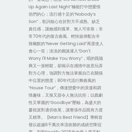
Up Again Last Night
”極能打中戀愛情
侶們的心；流行感十足的“
Nobody’s
Son
”，歌詞核心在於對方不成熟、缺乏
責任感，讓她感到孤單、無人可依靠；非
常
70
年代的復古曲風、輕快旋律配合辛
辣幽默的“
Never Getting Laid
”再度使人
會心一笑；淡淡的鄉謠灌入“
Don't
Worry I'll Make You Worry
”，唱的既隨
興又一派輕鬆，卻揭示在感情中故意玩弄
對方心理，強調對方無法掌握自己在關係
中位置的態度；
80
年代流行舞曲風的
“
House Tour
”，傳達戀愛中的浪漫和調
情趣味，又辣又甜令人無法抗拒；以戲劇
性又華麗的“
Goodbye
”壓軸，為盛大的
慶祝派對適切收尾，讓整張作品既有力度
又精準。【
Man’s Best Friend
】專輯首
發以超越
6
千萬次串流收聽的成績空降冠