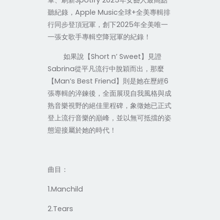
軍、刷新
Spotify 2025
年女藝人最高點
聽紀錄，
Apple Music
全球
+
全美專輯排
行同步登頂冠軍，創下
2025
年全美唯一
一張女歌手專輯空降冠軍的紀錄！
如果說【
Short n’ Sweet
】見證
Sabrina
從平凡流行中脫穎而出，那麼
【
Man’s Best Friend
】則是她在歷經
6
張專輯的淬鍊後，全面展現自我風格與成
熟音樂視野的絕佳里程碑，象徵她已正式
登上流行音樂的巔峰，並以無可抵擋的姿
態迎接屬於她的時代！
曲目：
1.Manchild
2.Tears