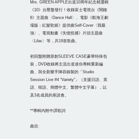
Mrs. GREEN APPLE出道10周年紀念精選輯
《10》台壓盤發行！收錄富士電視台《鬧鐘
8》主題曲〈Dance Hall〉、電影《航海王劇
場版：紅髮歌姬》提供曲Self-Cover〈我最
強〉、電視動畫《失憶投捕》片頭主題曲
〈Lilac〉等，共19首歌曲。
初回盤附贈原創SLEEVE CASE豪華特殊包
裝，DVD收錄將主流出道迷你專輯重新編
曲、與全新樂手陣容錄製的「Studio
Session Live #4 “Variety”」（支援日語、英
語、韓語、簡體中文、繁體中文字幕），以
及3名成員的座談會。
**專輯內附中譯歌詞
曲目: