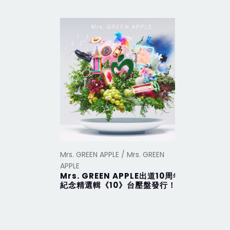
Mrs. GREEN APPLE / Mrs. GREEN
Mrs. GREEN
APPLE
APPLE
Mrs. GREEN APPLE出道10周年
Attitu
紀念精選輯《10》台壓盤發行！