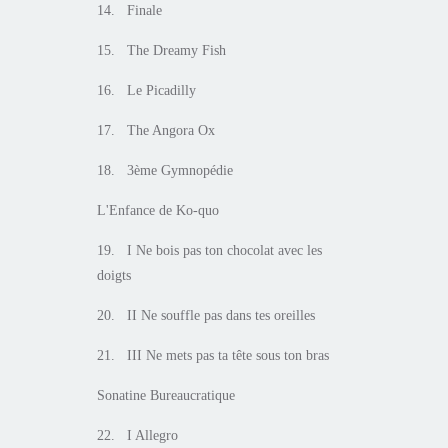
14. Finale
15. The Dreamy Fish
16. Le Picadilly
17. The Angora Ox
18. 3ème Gymnopédie
L'Enfance de Ko-quo
19. I Ne bois pas ton chocolat avec les
doigts
20. II Ne souffle pas dans tes oreilles
21. III Ne mets pas ta tête sous ton bras
Sonatine Bureaucratique
22. I Allegro