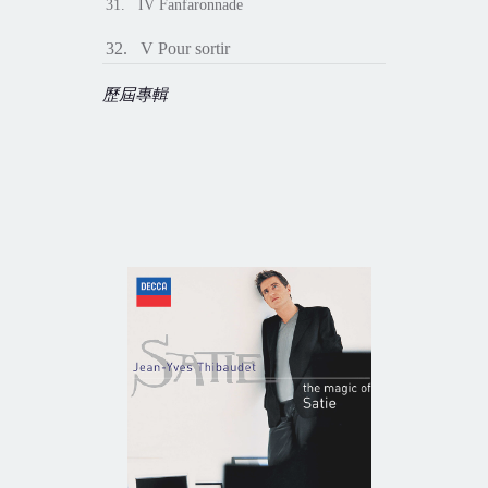
31. IV Fanfaronnade
32. V Pour sortir
歷屆專輯