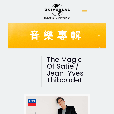
音樂專輯
The Magic
Of Satie /
Jean-Yves
Thibaudet