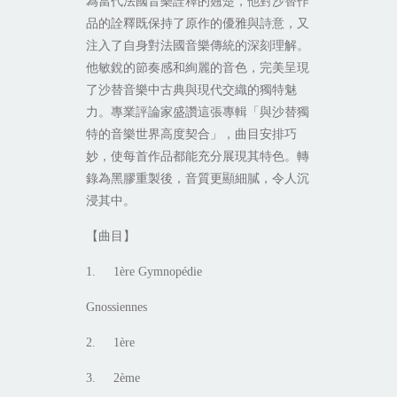
為當代法國音樂詮釋的翹楚，他對沙替作
品的詮釋既保持了原作的優雅與詩意，又
注入了自身對法國音樂傳統的深刻理解。
他敏銳的節奏感和絢麗的音色，完美呈現
了沙替音樂中古典與現代交織的獨特魅
力。專業評論家盛讚這張專輯「與沙替獨
特的音樂世界高度契合」，曲目安排巧
妙，使每首作品都能充分展現其特色。轉
錄為黑膠重製後，音質更顯細膩，令人沉
浸其中。
【曲目】
1. 1ère Gymnopédie
Gnossiennes
2. 1ère
3. 2ème