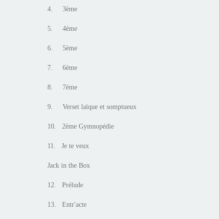
4. 3ème
5. 4ème
6. 5ème
7. 6ème
8. 7ème
9. Verset laïque et somptueux
10. 2ème Gymnopédie
11. Je te veux
Jack in the Box
12. Prélude
13. Entr'acte