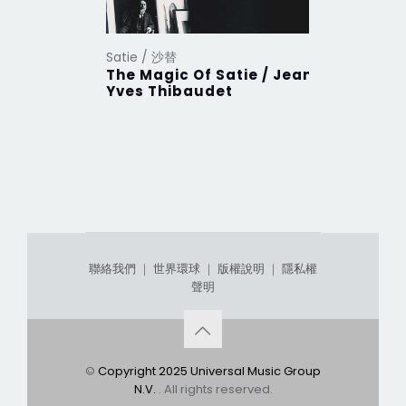
Satie / 沙替
The Magic Of Satie / Jean-
Yves Thibaudet
聯絡我們
｜
世界環球
｜
版權說明
｜
隱私權
聲明
©
Copyright 2025 Universal Music Group
N.V.
. All rights reserved.