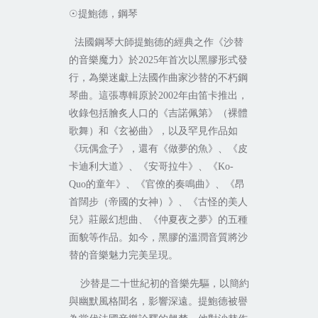
提鮑德，鋼琴
☉
法國鋼琴大師提鮑德的經典之作《沙替
的音樂魔力》於
年首次以黑膠形式發
2025
行，為樂迷獻上法國作曲家沙替的不朽鋼
琴曲。這張專輯原於
年由笛卡推出，
2002
收錄包括膾炙人口的《吉諾佩第》（裸體
歌舞）和《玄祕曲》，以及罕見作品如
《玩偶盒子》，還有《做夢的魚》、《皮
卡迪利大道》、《安哥拉牛》、《
Ko-
的童年》、《官僚的奏鳴曲》、《昂
Quo
首闊步（帝國的女神）》、《古怪的美人
兒》莊嚴幻想曲、《仲夏夜之夢》的五種
面貌等作品。如今，黑膠的溫潤音質將沙
替的音樂魅力完美呈現。
沙替是二十世紀初的音樂先驅，以簡約
與幽默風格聞名，影響深遠。提鮑德被譽