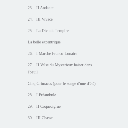
23. II Andante
24. III Vivace
25. La Diva de l'empire
La belle excentrique
26. I Marche Franco-Lunaire
27. II Valse du Mysterieux baiser dans
l'oeuil
Cinq Grimaces (pour le songe d'une d'été)
28. I Préambule
29. II Coquecigrue
30. III Chasse