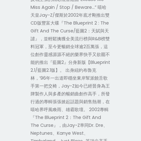
Miss Again / Stop / Beware...” 嘻哈
天皇Jay-Z/傑斯於2002年底才剛推出雙
CD版豐富大碟『The Blueprint 2 : The
Gift And The Curse/藍圖2：天賦與天
譴』，並輕鬆擒獲全美流行榜與R&B榜雙
料冠軍，至今更暢銷全球逾2百萬張，這
位創作靈感源源不絕的樂界快手又欲罷不
能的推出『藍圖2』分身新版【Blueprint
2.1/藍圖2.1版】。 出身紐約布魯克
林，’96年一出道即穩坐東岸幫派饒舌歌
手第一把交椅，Jay-Z如今已經晉身為王
牌製作人與多產的暢銷曲創作高手，所發
行過的專輯張張掀起話題與銷售熱潮，在
嘻哈界呼風喚雨、雄霸歌壇。 2002專輯
『The Blueprint 2：The Gift And
The Curse』，由Jay-Z率同Dr. Dre、
Neptunes、Kanye West、