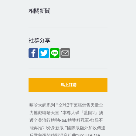
相關新聞
社群分享
馬上訂購
嘻哈大師系列 *全球2千萬張銷售天量全
力擁戴嘻哈天皇 *本尊大碟『藍圖2』擒
獲全美流行榜與R&B榜雙料冠軍‧欲罷不
能再推2.1分身新版 *國際版額外加收傳達
反戰主張的精彩混音組曲“Excuse Me