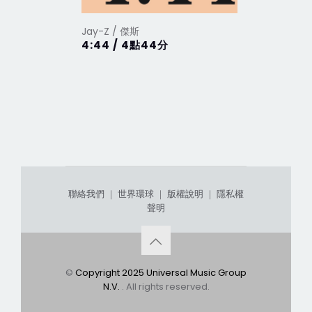
Jay-Z / 傑斯
Jay-Z / 
4:44 / 4點44分
Magna Ca
大憲章... 
/ 限量精
聯絡我們
｜
世界環球
｜
版權說明
｜
隱私權
聲明
©
Copyright 2025 Universal Music Group
N.V.
. All rights reserved.