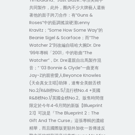
Timbaland、Just Blaze…等頂尖高手
共同製作，此外，圈內不少大牌藝人還衝
著他的面子跨刀合作：有“Guns &
Roses”中的藍調搖滾硬漢Lenny
Kravitz；“Some How Some Way”的
Beanie Sigel & Scarface；而“The
Watcher 2”則改編自嘻哈大腕Dr. Dre
’99年專輯「2001」中的歌曲“The
Watcher”，Dr. Dre還親自出馬製作混
音；“ ’03 Bonnie & Clyde”一曲更有
Jay-Z的親密愛人Beyonce Knowles
(天命真女主唱)助陣，連奪全美饒舌榜
No.2/R&B榜No.5/流行榜No.4 +英國
R&B榜No.1/英國金榜No.2。販售時間僅
限定於今年4~6月間的新版【Blueprint
2.1】可說是『The Blueprint 2：The
Gift And The Curse』這張專輯的濃縮
精華，而且國際版更額外加收一首傳達反