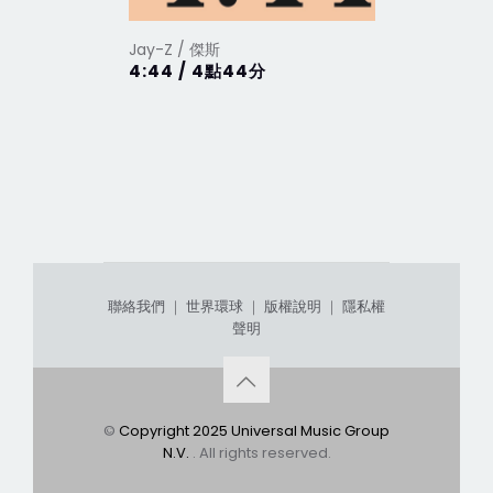
Jay-Z / 傑斯
Jay-Z / 
4:44 / 4點44分
Magna Ca
大憲章... 
/ 限量精
聯絡我們
｜
世界環球
｜
版權說明
｜
隱私權
聲明
©
Copyright 2025 Universal Music Group
N.V.
. All rights reserved.