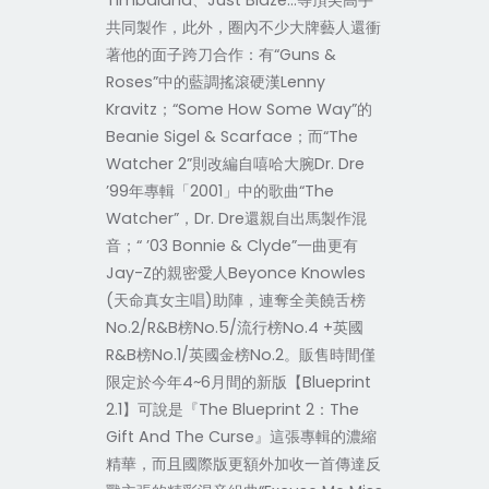
Timbaland、Just Blaze…等頂尖高手
共同製作，此外，圈內不少大牌藝人還衝
著他的面子跨刀合作：有“Guns &
Roses”中的藍調搖滾硬漢Lenny
Kravitz；“Some How Some Way”的
Beanie Sigel & Scarface；而“The
Watcher 2”則改編自嘻哈大腕Dr. Dre
’99年專輯「2001」中的歌曲“The
Watcher”，Dr. Dre還親自出馬製作混
音；“ ’03 Bonnie & Clyde”一曲更有
Jay-Z的親密愛人Beyonce Knowles
(天命真女主唱)助陣，連奪全美饒舌榜
No.2/R&B榜No.5/流行榜No.4 +英國
R&B榜No.1/英國金榜No.2。販售時間僅
限定於今年4~6月間的新版【Blueprint
2.1】可說是『The Blueprint 2：The
Gift And The Curse』這張專輯的濃縮
精華，而且國際版更額外加收一首傳達反