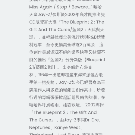
Miss Again / Stop / Beware...” 嘻哈
天皇Jay-Z/傑斯於2002年底才剛推出雙
CD版豐富大碟『The Blueprint 2 : The
Gift And The Curse/藍圖2：天賦與天
譴』，並輕鬆擒獲全美流行榜與R&B榜雙
料冠軍，至今更暢銷全球逾2百萬張，這
位創作靈感源源不絕的樂界快手又欲罷不
能的推出『藍圖2』分身新版【Blueprint
2.1/藍圖2.1版】。 出身紐約布魯克
林，’96年一出道即穩坐東岸幫派饒舌歌
手第一把交椅，Jay-Z如今已經晉身為王
牌製作人與多產的暢銷曲創作高手，所發
行過的專輯張張掀起話題與銷售熱潮，在
嘻哈界呼風喚雨、雄霸歌壇。 2002專輯
『The Blueprint 2：The Gift And
The Curse』，由Jay-Z率同Dr. Dre、
Neptunes、Kanye West、