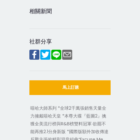
相關新聞
社群分享
馬上訂購
嘻哈大師系列 *全球2千萬張銷售天量全
力擁戴嘻哈天皇 *本尊大碟『藍圖2』擒
獲全美流行榜與R&B榜雙料冠軍‧欲罷不
能再推2.1分身新版 *國際版額外加收傳達
反戰主張的精彩混音組曲“Excuse Me