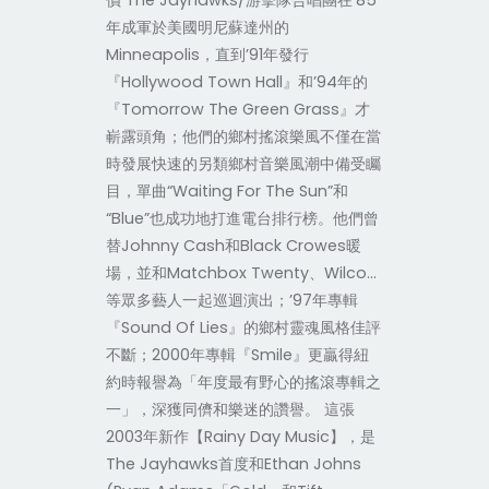
價 The Jayhawks/游擊隊合唱團在’85
年成軍於美國明尼蘇達州的
Minneapolis，直到’91年發行
『Hollywood Town Hall』和’94年的
『Tomorrow The Green Grass』才
嶄露頭角；他們的鄉村搖滾樂風不僅在當
時發展快速的另類鄉村音樂風潮中備受矚
目，單曲“Waiting For The Sun”和
“Blue”也成功地打進電台排行榜。他們曾
替Johnny Cash和Black Crowes暖
場，並和Matchbox Twenty、Wilco…
等眾多藝人一起巡迴演出；’97年專輯
『Sound Of Lies』的鄉村靈魂風格佳評
不斷；2000年專輯『Smile』更贏得紐
約時報譽為「年度最有野心的搖滾專輯之
一」，深獲同儕和樂迷的讚譽。 這張
2003年新作【Rainy Day Music】，是
The Jayhawks首度和Ethan Johns