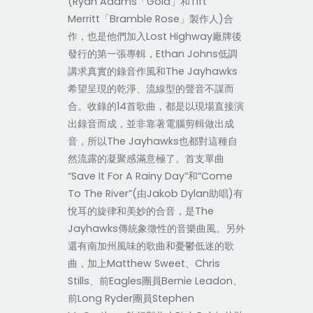
(Ryan Adams「Gold」和Tift
Merritt「Bramble Rose」製作人)合
作，也是他們加入Lost Highway廠牌後
發行的第一張專輯，Ethan Johns低調
講求真實的錄音作風和The Jayhawks
希望呈現的乾淨、流線型的聲音不謀而
合。收錄的14首歌曲，都是以現場直接演
出錄音而成，並非靠著電腦剪輯做出成
音，所以The Jayhawks也都對這種自
然流露的凝聚感滿意極了。首支單曲
“Save It For A Rainy Day”和“Come
To The River”(由Jakob Dylan助唱)有
悅耳的旋律和美妙的合音，是The
Jayhawks傳統象徵性的音樂曲風。另外
還有南加州風味的歌曲和憂鬱低迷的歌
曲，加上Matthew Sweet、Chris
Stills、前Eagles團員Bernie Leadon、
前Long Ryder團員Stephen