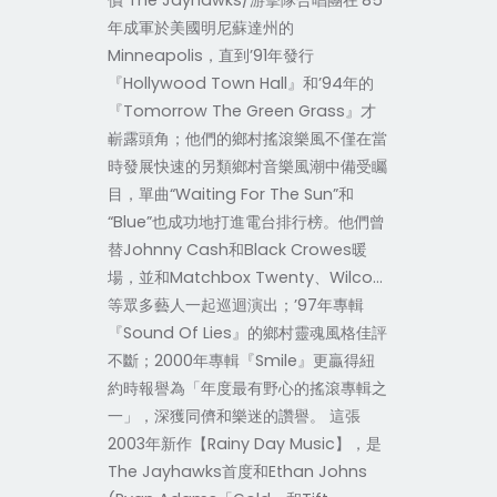
價 The Jayhawks/游擊隊合唱團在’85
年成軍於美國明尼蘇達州的
Minneapolis，直到’91年發行
『Hollywood Town Hall』和’94年的
『Tomorrow The Green Grass』才
嶄露頭角；他們的鄉村搖滾樂風不僅在當
時發展快速的另類鄉村音樂風潮中備受矚
目，單曲“Waiting For The Sun”和
“Blue”也成功地打進電台排行榜。他們曾
替Johnny Cash和Black Crowes暖
場，並和Matchbox Twenty、Wilco…
等眾多藝人一起巡迴演出；’97年專輯
『Sound Of Lies』的鄉村靈魂風格佳評
不斷；2000年專輯『Smile』更贏得紐
約時報譽為「年度最有野心的搖滾專輯之
一」，深獲同儕和樂迷的讚譽。 這張
2003年新作【Rainy Day Music】，是
The Jayhawks首度和Ethan Johns