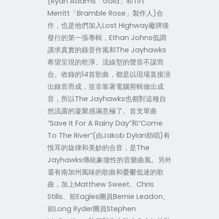
(Ryan Adams「Gold」和Tift
Merritt「Bramble Rose」製作人)合
作，也是他們加入Lost Highway廠牌後
發行的第一張專輯，Ethan Johns低調
講求真實的錄音作風和The Jayhawks
希望呈現的乾淨、流線型的聲音不謀而
合。收錄的14首歌曲，都是以現場直接演
出錄音而成，並非靠著電腦剪輯做出成
音，所以The Jayhawks也都對這種自
然流露的凝聚感滿意極了。首支單曲
“Save It For A Rainy Day”和“Come
To The River”(由Jakob Dylan助唱)有
悅耳的旋律和美妙的合音，是The
Jayhawks傳統象徵性的音樂曲風。另外
還有南加州風味的歌曲和憂鬱低迷的歌
曲，加上Matthew Sweet、Chris
Stills、前Eagles團員Bernie Leadon、
前Long Ryder團員Stephen