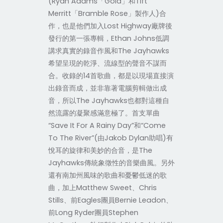
(Ryan Adams「Gold」和Tift
Merritt「Bramble Rose」製作人)合
作，也是他們加入Lost Highway廠牌後
發行的第一張專輯，Ethan Johns低調
講求真實的錄音作風和The Jayhawks
希望呈現的乾淨、流線型的聲音不謀而
合。收錄的14首歌曲，都是以現場直接演
出錄音而成，並非靠著電腦剪輯做出成
音，所以The Jayhawks也都對這種自
然流露的凝聚感滿意極了。首支單曲
“Save It For A Rainy Day”和“Come
To The River”(由Jakob Dylan助唱)有
悅耳的旋律和美妙的合音，是The
Jayhawks傳統象徵性的音樂曲風。另外
還有南加州風味的歌曲和憂鬱低迷的歌
曲，加上Matthew Sweet、Chris
Stills、前Eagles團員Bernie Leadon、
前Long Ryder團員Stephen