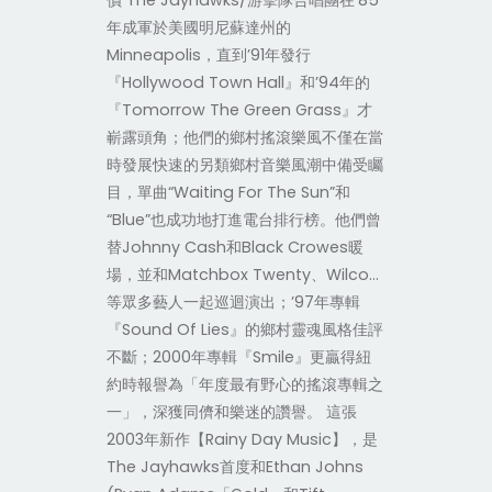
價 The Jayhawks/游擊隊合唱團在’85
年成軍於美國明尼蘇達州的
Minneapolis，直到’91年發行
『Hollywood Town Hall』和’94年的
『Tomorrow The Green Grass』才
嶄露頭角；他們的鄉村搖滾樂風不僅在當
時發展快速的另類鄉村音樂風潮中備受矚
目，單曲“Waiting For The Sun”和
“Blue”也成功地打進電台排行榜。他們曾
替Johnny Cash和Black Crowes暖
場，並和Matchbox Twenty、Wilco…
等眾多藝人一起巡迴演出；’97年專輯
『Sound Of Lies』的鄉村靈魂風格佳評
不斷；2000年專輯『Smile』更贏得紐
約時報譽為「年度最有野心的搖滾專輯之
一」，深獲同儕和樂迷的讚譽。 這張
2003年新作【Rainy Day Music】，是
The Jayhawks首度和Ethan Johns