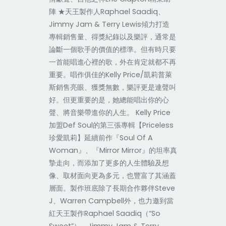
陣 ★天王製作人Raphael Saadiq、
Jimmy Jam & Terry Lewis傾力打造
專輯銷售量、得獎紀錄以及樂評，通常是
論斷一個歌手的價值的標準。但有時只要
一首能唱進心裡的歌，外在肯定就都不再
重要。唱作俱佳的Kelly Price/凱莉普萊
斯銷售亮眼、獲獎無數，樂評更是連聲叫
好。但更重要的是，她總能唱出你的心
聲、將音樂帶進你的人生。 Kelly Price
加盟Def Soul的第三張專輯【Priceless
珍愛凱莉】延續前作『Soul Of A
Woman』、『Mirror Mirror』的坦率真
摯走向，而添加了更多的人生體驗及想
像、取材面向更為多元，也豐富了其涵蓋
層面。製作班底除了長期合作夥伴Steve
J、Warren Campbell外，也力邀到當
紅天王製作Raphael Saadiq（“So