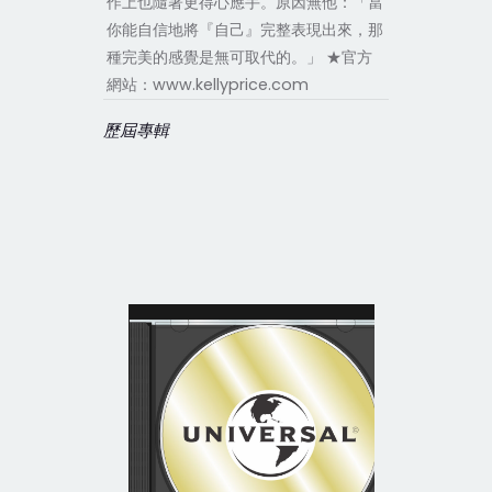
作上也隨著更得心應手。原因無他：「當
你能自信地將『自己』完整表現出來，那
種完美的感覺是無可取代的。」 ★官方
網站：www.kellyprice.com
歷屆專輯