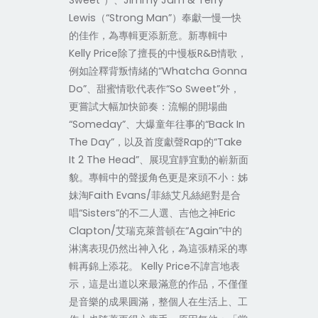
Sweet”）、Jimmy Jam & Terry
Lewis（“Strong Man”）奉獻一慢一快
的佳作，為專輯更添新意。新專輯中
Kelly Price除了擅長的中慢板R&B情歌，
例如詮釋背叛情緒的“Whatcha Gonna
Do”、甜蜜情歌代表作“So Sweet”外，
更嘗試大幅加快節奏：流暢的開場曲
“Someday”、大爆童年往事的“Back In
The Day”，以及首度獻聲Rap的“Take
It 2 The Head”、展現宜靜宜動的嶄新面
貌。專輯中的聲援角色更是來頭不小：姊
妹淘Faith Evans/菲絲艾凡絲絕對是合
唱“Sisters”的不二人選、吉他之神Eric
Clapton/艾瑞克萊普頓在“Again”中的
淋漓表現仍然出神入化，為這張精采的專
輯再錦上添花。 Kelly Price不諱言地表
示，這是出道以來最滿意的作品，不僅僅
是音樂的成果圓滿，整個人在生活上、工