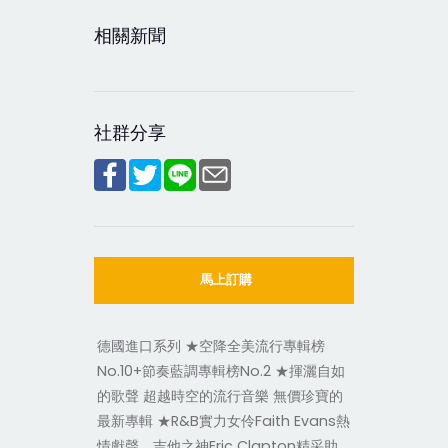
相關新聞
社群分享
馬上訂購
德國進口系列 ★空降全美流行專輯榜
No.10+節奏藍調專輯榜No.2 ★揮灑自如
的歌聲 超越時空的流行音樂 無價珍寶的
最新專輯 ★R&B實力女伶Faith Evans熱
情獻聲、吉他之神Eric Clapton精采助