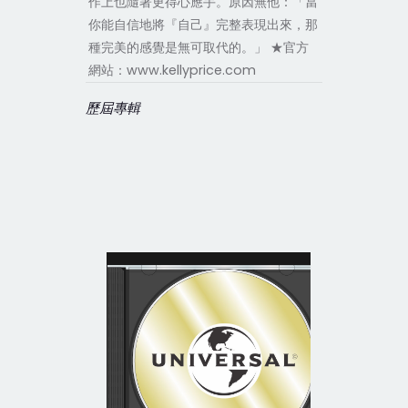
作上也隨著更得心應手。原因無他：「當
你能自信地將『自己』完整表現出來，那
種完美的感覺是無可取代的。」 ★官方
網站：www.kellyprice.com
歷屆專輯