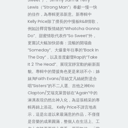
Sweet”）、Jimmy Jam & Terry
Lewis（“Strong Man”）奉獻一慢一快
的佳作，為專輯更添新意。新專輯中
Kelly Price除了擅長的中慢板R&B情歌，
例如詮釋背叛情緒的“Whatcha Gonna
Do”、甜蜜情歌代表作“So Sweet”外，
更嘗試大幅加快節奏：流暢的開場曲
“Someday”、大爆童年往事的“Back In
The Day”，以及首度獻聲Rap的“Take
It 2 The Head”、展現宜靜宜動的嶄新面
貌。專輯中的聲援角色更是來頭不小：姊
妹淘Faith Evans/菲絲艾凡絲絕對是合
唱“Sisters”的不二人選、吉他之神Eric
Clapton/艾瑞克萊普頓在“Again”中的
淋漓表現仍然出神入化，為這張精采的專
輯再錦上添花。 Kelly Price不諱言地表
示，這是出道以來最滿意的作品，不僅僅
是音樂的成果圓滿，整個人在生活上、工