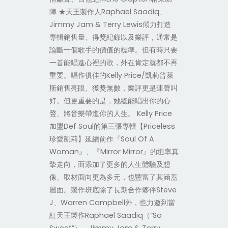
陣 ★天王製作人Raphael Saadiq、
Jimmy Jam & Terry Lewis傾力打造
專輯銷售量、得獎紀錄以及樂評，通常是
論斷一個歌手的價值的標準。但有時只要
一首能唱進心裡的歌，外在肯定就都不再
重要。唱作俱佳的Kelly Price/凱莉普萊
斯銷售亮眼、獲獎無數，樂評更是連聲叫
好。但更重要的是，她總能唱出你的心
聲、將音樂帶進你的人生。 Kelly Price
加盟Def Soul的第三張專輯【Priceless
珍愛凱莉】延續前作『Soul Of A
Woman』、『Mirror Mirror』的坦率真
摯走向，而添加了更多的人生體驗及想
像、取材面向更為多元，也豐富了其涵蓋
層面。製作班底除了長期合作夥伴Steve
J、Warren Campbell外，也力邀到當
紅天王製作Raphael Saadiq（“So