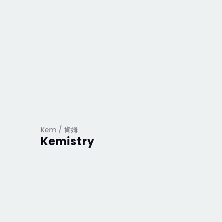
Kem / 肯姆
Kemistry