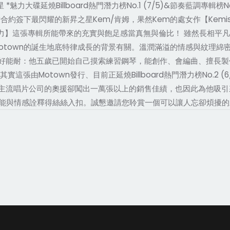
力大碟延燒Billboard熱門潛力榜No.1 (7/5)&節奏藍調專輯榜No
合約簽下最閃耀的新昇之星Kem/肯姆，果然Kem的處女作【Kemis
肯姆魅力】這張專輯所能帶來的充實與飽足感當真無與倫比！ 雖然長相
otown的誕生地底特律成長的背景有關。溫潤滿溢的情感與紋理綿
好能耐：他五歲已開始自己摸索練習鋼琴，能創作、會編曲、擅長製
由Motown發行、目前正延燒Billboard熱門潛力榜No.2 (6/
流唱片公司的奧援卻闖出一萬張以上的銷售佳績，也因此為他吸引來Mo
的本能與情感詮釋得絲絲入扣。誠懇邀請您聆賞一個可以讓人忘卻煩擾的新