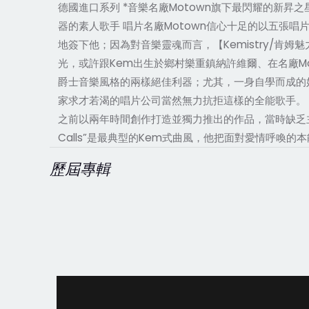
德國進口系列 *音樂名廠Motown旗下最閃耀的新昇之星 *魅
器的素人歌手 唱片名廠Motown信心十足的以五張唱片
地簽下他；因為對音樂靈魂而言，【Kemistry/
光，或許跟Kem出生於鄉村樂重鎮納許維爾、在名廠M
爵士音樂風格的兩樣絕佳利器；尤其，一身自學而成的
家求才若渴的唱片公司當然無力抗拒這樣的全能歌手。 其實這張
之前以兩年時間創作打造並獨力推出的作品，當時缺乏主
Calls”是最典型的Kem式曲風，他把面對愛情呼喚
歷屆專輯