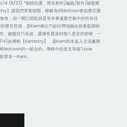
.14 (8/23) *無師自通、擅長創作/編曲/製作/鍵盤樂
try】讓我們茅塞頓開，瞭解為何Motown會如獲至寶
平凡無奇，但一開口唱歌就是有本事凝聚空氣中的所有目
密的聲音質感，是Kem賴以巧妙詮釋他融合節奏藍調與
作、鍵盤技巧高超，還擁有寬達四個八度音的歌喉，一
14)的專輯【Kemistry】，是Kem尚未簽入主流廠牌
town的一紙合約。專輯中的首支單曲“Love
聲音--Kem。