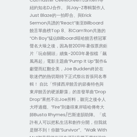
Cutmaster Cee和Green Lantern等
紐約知名DJ合作。 與Jay-Z專輯製作人
Just Blaze的一拍即合、與Erick
Sermon共譜的“React”衝至Billboard
饒舌單曲榜Top 8、和Cam’Ron共激的
“Oh Boy”猛佔Billboard嘻哈饒舌榜冠軍
聲名大噪之後，因為替2001年暑假票房鉅
片「玩命關頭」續集-2003年暑假檔「飆
風再起」電影主題曲“Pump It Up”製作&
獻聲而紅翻全美，Joe Budden終於在
歌迷們的熱切期待下正式祭出首張同名專
輯！ 自比「悍揉西岸饒舌的節奏特色與
東岸饒舌的硬派辭藻」的首發單曲“Drop
Drop”果然不出Joe所料，聽完之後令人
大呼過癮、“Fire”則邀得東岸嘻哈傳奇大
師Busta Rhymes/巴斯達韻助陣。「或
許有人可以把私生活和創作分開，但我就
是辦不到！你聽“Survivor”、“Walk With