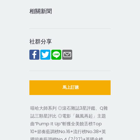
相關新聞
社群分享
馬上訂購
嘻哈大師系列 ◎滾石雜誌3星評鑑、Q雜
誌三顆星評比 ◎電影「飆風再起」主題
曲“Pump It Up”斬獲全美饒舌榜Top
10+節奏藍調榜No.16+流行榜No.38+英
國節奏藍調榜No.4 (7/27)+英國金榜