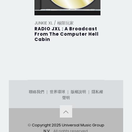
JUNKIE XL / 極限玩家
RADIO JXL : A Broadcast
From The Computer Hell
Cabin
聯絡我們
｜
世界環球
｜
版權說明
｜
隱私權
聲明
©
Copyright 2025 Universal Music Group
N.V.
. All rights reserved.