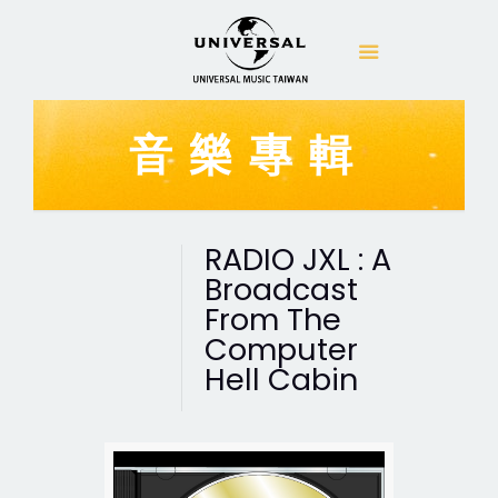
音樂專輯
RADIO JXL : A
Broadcast
From The
Computer
Hell Cabin