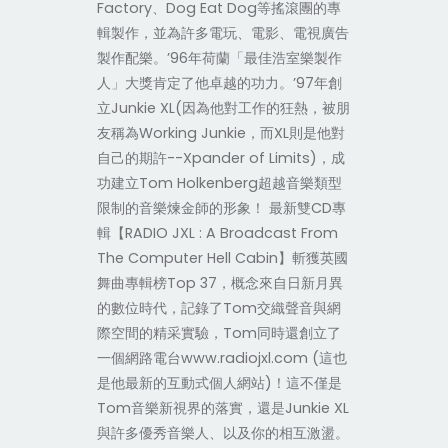
Factory、Dog Eat Dog等搖滾團的專
輯製作，並為許多電玩、電影、電視廣告
製作配樂。’96年荷蘭「最佳浩室樂製作
人」大獎肯定了他卓越的功力。’97年創
立Junkie XL(因為他對工作的狂熱，被朋
友稱為Working Junkie，而XL則是他對
自己的期許--Xpander of Limits)，成
功建立Tom Holkenberg超越音樂類型
限制的音樂煉金師的形象！ 最新雙CD專
輯【RADIO JXL : A Broadcast From
The Computer Hell Cabin】斬獲英國
舞曲專輯榜Top 37，概念來自日新月異
的數位時代，記錄了Tom交織聲音與網
際空間的精采實驗，Tom同時還創立了
一個網路電台www.radiojxl.com (這也
是他最新的互動式個人網站)！這不僅是
Tom音樂新視界的落實，還是Junkie XL
與許多優秀音樂人、以及你的相互激盪。