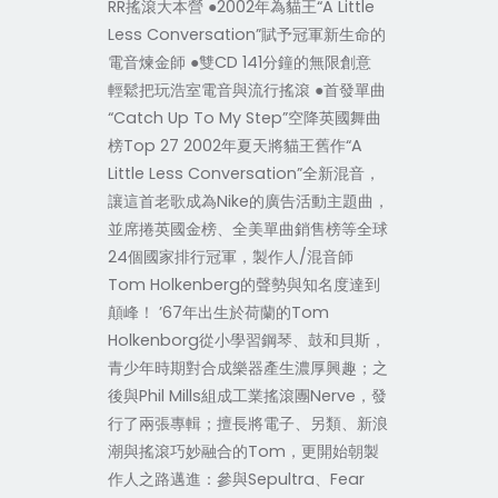
RR搖滾大本營 ●2002年為貓王“A Little
Less Conversation”賦予冠軍新生命的
電音煉金師 ●雙CD 141分鐘的無限創意
輕鬆把玩浩室電音與流行搖滾 ●首發單曲
“Catch Up To My Step”空降英國舞曲
榜Top 27 2002年夏天將貓王舊作“A
Little Less Conversation”全新混音，
讓這首老歌成為Nike的廣告活動主題曲，
並席捲英國金榜、全美單曲銷售榜等全球
24個國家排行冠軍，製作人/混音師
Tom Holkenberg的聲勢與知名度達到
顛峰！ ’67年出生於荷蘭的Tom
Holkenborg從小學習鋼琴、鼓和貝斯，
青少年時期對合成樂器產生濃厚興趣；之
後與Phil Mills組成工業搖滾團Nerve，發
行了兩張專輯；擅長將電子、另類、新浪
潮與搖滾巧妙融合的Tom，更開始朝製
作人之路邁進：參與Sepultra、Fear