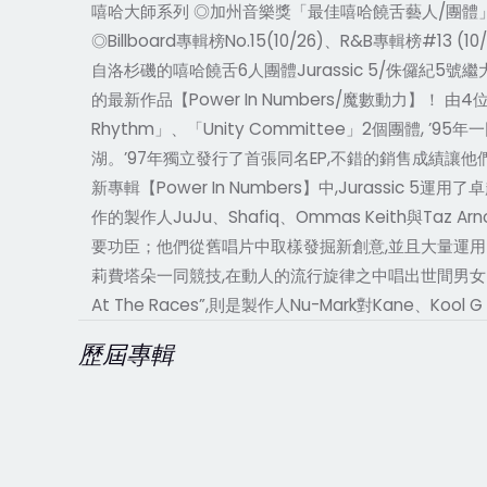
嘻哈大師系列 ◎加州音樂獎「最佳嘻哈饒舌藝人/團體」得主 
◎Billboard專輯榜No.15(10/26)、R&B專
自洛杉磯的嘻哈饒舌6人團體Jurassic 5/侏儸紀5號
的最新作品【Power In Numbers/魔數動力】！ 由4位歌手Ch
Rhythm」、「Unity Committee」2個團體, 
湖。’97年獨立發行了首張同名EP,不錯的銷售成績讓他們被音
新專輯【Power In Numbers】中,Jurass
作的製作人JuJu、Shafiq、Ommas Keith與Taz
要功臣；他們從舊唱片中取樣發掘新創意,並且大量運用了充滿異
莉費塔朵一同競技,在動人的流行旋律之中唱出世間男女的關係；“
At The Races”,則是製作人Nu-Mark對Kane、Kool G
歷屆專輯