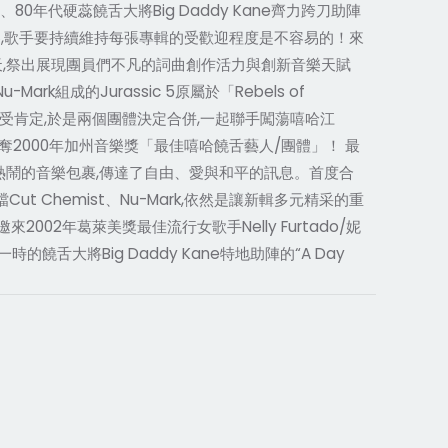
80年代硬蕊饒舌大將Big Daddy Kane齊力跨刀助陣
哈饒舌音樂界,歌手要持續維持每張專輯的受歡迎程度是不容易的！來
02年秋天,祭出展現團員們不凡的詞曲創作活力與創新音樂天賦
u-Mark組成的Jurassic 5原屬於「Rebels of
lion”備受肯定,於是兩個團體決定合併,一起聯手闖蕩嘻哈江
l』,勇奪2000年加州音樂獎「最佳嘻哈饒舌藝人/團體」！ 最
透過豐富熱鬧的音樂包裹,傳達了自由、愛與和平的訊息。首度合
檔Cut Chemist、Nu-Mark,依然是讓新輯多元精采的重
002年葛萊美獎最佳流行女歌手Nelly Furtado/妮
饒舌大將Big Daddy Kane特地助陣的“A Day