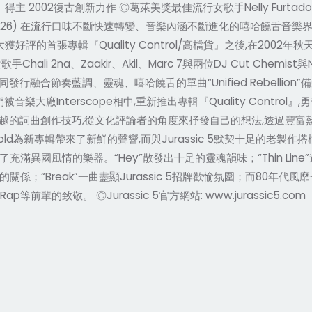
2002復古創新力作 ◎葛萊美獎最佳流行女歌手Nelly Furtado、
輯榜#13 (10/26) 在流行口味不斷快速轉變、音樂內涵不斷進化的嘻
繼大獲好評的首張專輯『Quality Control/高檔貨』之後,在20
ali 2na、Zaakir、Akil、Marc 7與兩位DJ Cut Chemist與N
’95年一同發行融合節奏藍調、靈魂、嘻哈饒舌的單曲“Unified Rebel
樂大廠Interscope相中,重新推出專輯『Quality Contro
ic 5運用了卓越的詞曲創作技巧,從文化評論者的角度來抒發自己的想法,
 Arnold為新專輯帶來了新鮮的聲響,而與Jurassic 5默契十足的老製作搭
國風情的樂器。“Hey”散發出十足的靈魂韻味；“Thin Line”邀來2
Break”一曲盡顯Jurassic 5招牌歡愉氛圍；而80年代風靡一時的
 Rap等前輩的致敬。 ◎Jurassic 5官方網站: www.jurassic5.com