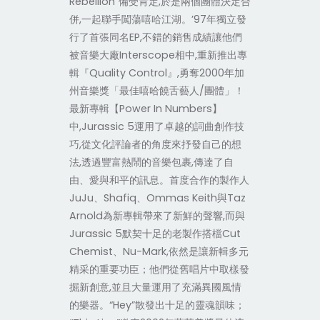
Rebellion”備受肯定,於是兩個團體決定合
併,一起聯手闖蕩嘻哈江湖。’97年獨立發
行了首張同名EP,不錯的銷售成績讓他們
被音樂大廠Interscope相中,重新推出專
輯『Quality Control』,勇奪2000年加
州音樂獎「最佳嘻哈饒舌藝人/團體」！
最新專輯【Power In Numbers】
中,Jurassic 5運用了卓越的詞曲創作技
巧,從文化評論者的角度來抒發自己的想
法,透過豐富熱鬧的音樂包裹,傳達了自
由、愛與和平的訊息。首度合作的製作人
JuJu、Shafiq、Ommas Keith與Taz
Arnold為新專輯帶來了新鮮的聲響,而與
Jurassic 5默契十足的老製作搭檔Cut
Chemist、Nu-Mark,依然是讓新輯多元
精采的重要功臣；他們從舊唱片中取樣發
掘新創意,並且大量運用了充滿異國風情
的樂器。“Hey”散發出十足的靈魂韻味；