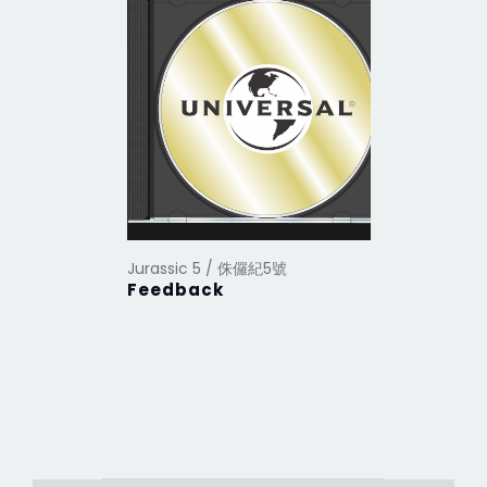
Jurassic 5 / 侏儸紀5號
Jurassic
Feedback
Power 