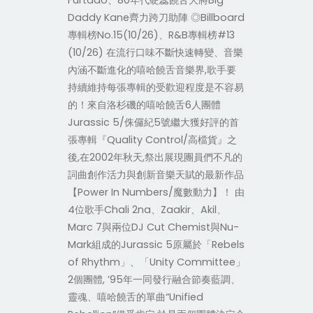
Furtado、80年代硬蕊饒舌大將Big
Daddy Kane齊力跨刀助陣 ◎Billboard
專輯榜No.15(10/26)、R&B專輯榜#13
(10/26) 在流行口味不斷快速轉變、音樂
內涵不斷進化的嘻哈饒舌音樂界,歌手要
持續維持每張專輯的受歡迎程度是不容易
的！來自洛杉磯的嘻哈饒舌6人團體
Jurassic 5/侏儸紀5號繼大獲好評的首
張專輯『Quality Control/高檔貨』之
後,在2002年秋天,祭出展現團員們不凡的
詞曲創作活力與創新音樂天賦的最新作品
【Power In Numbers/魔數動力】！ 由
4位歌手Chali 2na、Zaakir、Akil、
Marc 7與兩位DJ Cut Chemist與Nu-
Mark組成的Jurassic 5原屬於「Rebels
of Rhythm」、「Unity Committee」
2個團體, ’95年一同發行融合節奏藍調、
靈魂、嘻哈饒舌的單曲“Unified