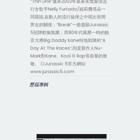
“Thin Line”邀來2002年葛萊美獎最佳流
行女歌手Nelly Furtado/妮莉費塔朵一
同競技,在動人的流行旋律之中唱出世間
男女的關係；“Break”一曲盡顯Jurassic
5招牌歡愉氛圍；而80年代風靡一時的饒
舌大將Big Daddy Kane特地助陣的“A
Day At The Races”,則是製作人Nu-
Mark對Kane、Kool G Rap等前輩的致
敬。 ◎Jurassic 5官方網站:
www.jurassic5.com
歷屆專輯