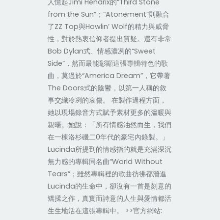
人憶起Jimi Hendrix的“Third Stone
from the Sun”；“Atonement”則融合
了ZZ Top與Howlin’ Wolf的精力與威脅
性，對於熱衷信仰者提出質疑。還有非常
Bob Dylan式、情感濃冽的“Sweet
Side”，然而最能彰顯這張專輯特色的歌
曲，莫過於“America Dream”，它帶著
The Doors式的陰鬱，以第一人稱的敘
事交織冷冽的哀傷。 在製作過程方面，
她以現場錄音方式賦予素材更多的溫暖與
親暱。她說：「所有情感油然而生，我們
在一棟洛杉磯二0年代的豪宅內錄製。」
Lucinda所提到的情感指的就是充滿深沉
無力感的專輯同名曲“World Without
Tears”；雖然專輯裡的歌曲彷彿都潛進
Lucinda的生命中，卻沒有一首是刻意的
矯揉之作，真實而詩意的人生與愛情都活
生生地活在這張專輯中。 >>官方網站: