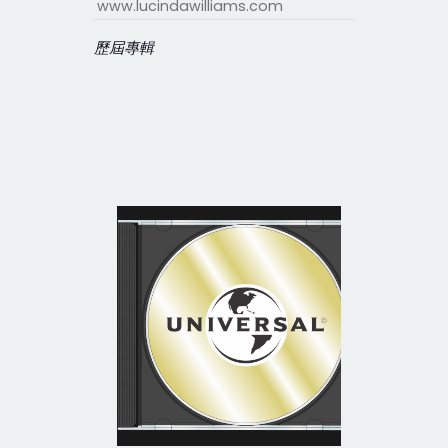
www.lucindawilliams.com
歷屆專輯