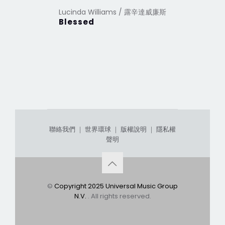
Lucinda Williams / 露辛達威廉斯
Lucinda 
Blessed
Little H
聯絡我們
｜
世界環球
｜
版權說明
｜
隱私權
聲明
©
Copyright 2025 Universal Music Group
N.V.
. All rights reserved.