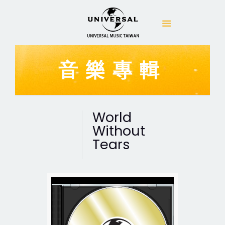
音樂專輯
World
Without
Tears