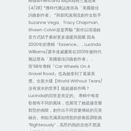
蟬聯Americana Airplay榜三週冠軍
(4/28) *獲時代雜誌推崇為「美國最佳
詞曲創作者」 *與新民謠潮流創作女歌手
Suzanne Vega、Tracy Chapman、
Shawn Colvin並駕齊驅 *新作以現場錄
音方式賦予素材更多溫暖與親暱 因為
2000年的專輯『Essence』，Lucinda
Williams/露辛達威廉斯在2001年被時代
雜誌譽為「美國最佳詞曲創作者」，
而’98年專輯『Car Wheels On A
Gravel Road』也為她拿到了葛萊美
獎。全新大碟【World Without Tears/
沒有淚水的世界】能超越前作嗎？
Lucinda的回答是肯定的。 專輯中每首
歌都有不同的風味，也展現了她超越音樂
類型的侷限，創作出不同音樂傳統的完美
融合。例如充滿原始情慾的節奏藍調歌曲
“Righteously”，高昂灼熱的吉他不禁讓