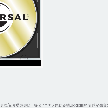
嘻哈/節奏藍調專輯」提名 *全美人氣資優聲Ludacris領航 以堅強