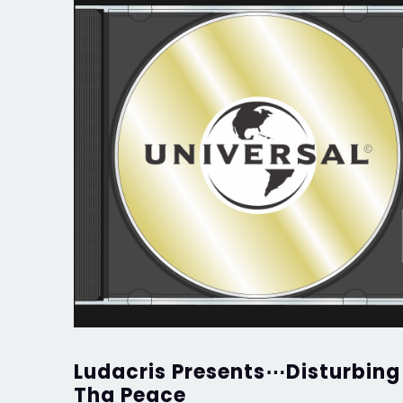
Ludacris Presents⋯Disturbing
Tha Peace