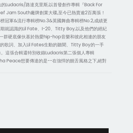
血的Ludacris/路達克里斯,以首發創作專輯『Back For
的Def Jam South廠牌創業大碟,至今已熱賣逾2百萬張！
調專輯榜冠軍&流行專輯榜No.3&英國舞曲專輯榜No.2,成績更
就認識的Lil Fate、I-20、Titty Boy,以及他們的經紀
合而成。這一群硬底傢伙基於熱愛hip-hop音樂和彼此相連的朋友
加入Lil Fates生動的聽聞、Titty Boy的一手
窮活力。這張合輯還特別收錄Ludacris第二張個人專輯
ing Tha Peace想要傳達的是--在強悍的饒舌風格之下,絕對