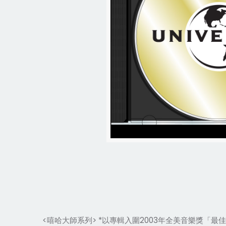
<嘻哈大師系列> *以專輯
入圍2003年全美音樂獎「最佳