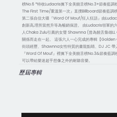
榜No.6 *特收Ludacris擒下全美饒舌榜No.3+節奏藍調榜
The First Time/重溫第一次』直撲Billboard
第二張自信大碟『Word Of Mouf/狂人狂語』由Luda
創新高,理所當然升等為暢銷保證。 由Ludacris領軍的六人編制hi
人Chaka Zulu引薦的女聲 Shawnna (曾為饒舌梟雄
關係而走在一起。 這張六人一心完成的專輯【Golden Gr
街頭經歷、Shawnna女性特質的畫龍點睛、DJ JC 帶入的
『Word Of Mouf』裡擒下全美饒舌榜No.3&節奏藍調榜N
可以帶給樂迷超乎想像之外的耐聽音樂。
歷屆專輯