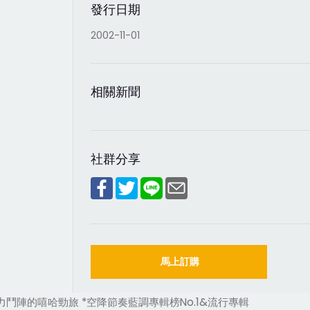
發行日期
2002-11-01
相關新聞
社群分享
馬上訂購
實力鬥陣的嘻哈勁旅 *空降節奏藍調專輯榜No.1&流行專輯