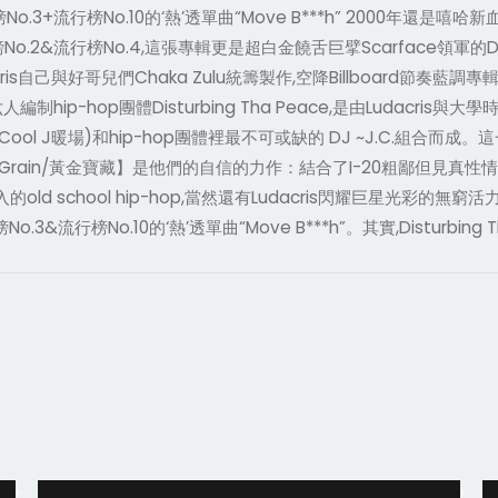
No.3+流行榜No.10的‘熱’透單曲“Move B***h” 2000年還是嘻哈新
節奏藍調榜No.2&流行榜No.4,這張專輯更是超白金饒舌巨擘Scarface領軍
cris自己與好哥兒們Chaka Zulu統籌製作,空降Billboard節奏藍
p-hop團體Disturbing Tha Peace,是由Ludacris與大學時期
LL Cool J暖場)和hip-hop團體裡最不可或缺的 DJ ~J.C.組
ain/黃金寶藏】是他們的自信的力作：結合了I-20粗鄙但見真性情的歌詞、
old school hip-hop,當然還有Ludacris閃耀巨星光彩的無
o.3&流行榜No.10的‘熱’透單曲“Move B***h”。其實,Disturb