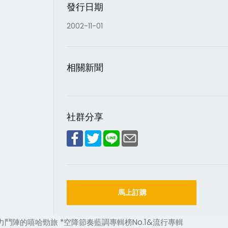
發行日期
2002-11-01
相關新聞
社群分享
馬上訂購
實力鬥陣的嘻哈勁旅 *空降節奏藍調專輯榜No.1&流行專輯