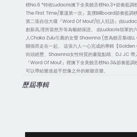
榜No.6 *特收Ludacris擒下全美饒舌榜No.3+節奏藍調榜
The First Time/重溫第一次』直撲Billboard
第二張自信大碟『Word Of Mouf/狂人狂語』由Luda
創新高,理所當然升等為暢銷保證。 由Ludacris領軍的六人編制hi
人Chaka Zulu引薦的女聲 Shawnna (曾為饒舌梟雄
關係而走在一起。 這張六人一心完成的專輯【Golden Gr
街頭經歷、Shawnna女性特質的畫龍點睛、DJ JC 帶入的
『Word Of Mouf』裡擒下全美饒舌榜No.3&節奏藍調榜N
可以帶給樂迷超乎想像之外的耐聽音樂。
歷屆專輯