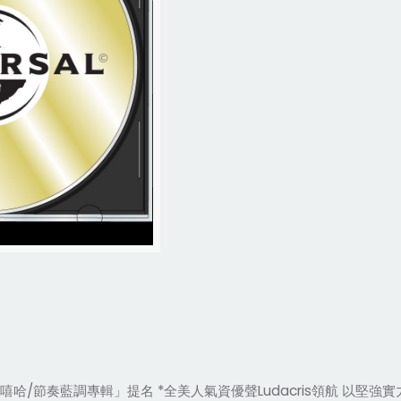
嘻哈/節奏藍調專輯」提名 *全美人氣資優聲Ludacris領航 以堅強