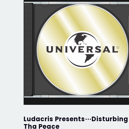
Ludacris Presents⋯Disturbing
Tha Peace