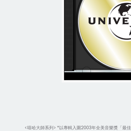
<嘻哈大師系列> *以專輯
入圍2003年全美音樂獎「最佳