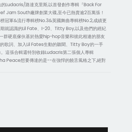
血的Ludacris/路達克里斯,以首發創作專輯『Back For
的Def Jam South廠牌創業大碟,至今已熱賣逾2百萬張！
調專輯榜冠軍&流行專輯榜No.3&英國舞曲專輯榜No.2,成績更
就認識的Lil Fate、I-20、Titty Boy,以及他們的經紀
合而成。這一群硬底傢伙基於熱愛hip-hop音樂和彼此相連的朋友
加入Lil Fates生動的聽聞、Titty Boy的一手
窮活力。這張合輯還特別收錄Ludacris第二張個人專輯
ing Tha Peace想要傳達的是--在強悍的饒舌風格之下,絕對