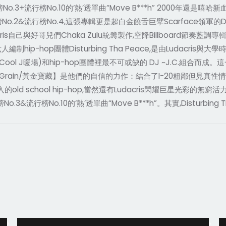
No.3+流行榜No.10的‘熱’透單曲“Move B***h” 2000年還是嘻哈新
節奏藍調榜No.2&流行榜No.4,這張專輯更是超白金饒舌巨擘Scarface領軍
cris自己與好哥兒們Chaka Zulu統籌製作,空降Billboard節奏藍
p-hop團體Disturbing Tha Peace,是由Ludacris與大學時期
LL Cool J暖場)和hip-hop團體裡最不可或缺的 DJ ~J.C.組
ain/黃金寶藏】是他們的自信的力作：結合了I-20粗鄙但見真性情的歌詞、
old school hip-hop,當然還有Ludacris閃耀巨星光彩的無
o.3&流行榜No.10的‘熱’透單曲“Move B***h”。其實,Disturb